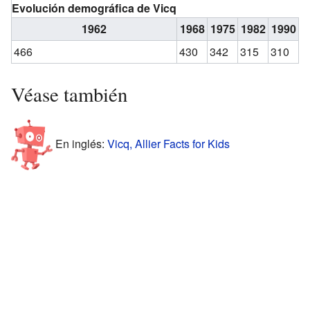
Evolución demográfica de Vicq
1962
1968
1975
1982
1990
1
466
430
342
315
310
3
Véase también
En inglés:
Vicq, Allier Facts for Kids