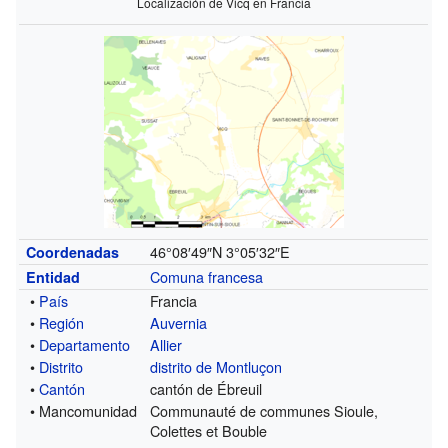
Localización de Vicq en Francia
46°08′49″N
3°05′32″E
Coordenadas
Comuna francesa
Entidad
•
País
Francia
•
Región
Auvernia
•
Departamento
Allier
•
Distrito
distrito de Montluçon
•
Cantón
cantón de Ébreuil
• Mancomunidad
Communauté de communes Sioule,
Colettes et Bouble