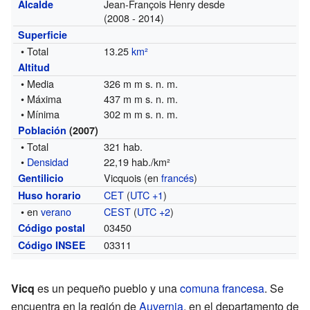
Jean-François Henry desde
Alcalde
(2008 - 2014)
Superficie
• Total
13.25
km²
Altitud
• Media
326 m m s. n. m.
• Máxima
437 m m s. n. m.
• Mínima
302 m m s. n. m.
Población
(2007)
• Total
321 hab.
•
Densidad
22,19 hab./km²
Vicquois (en
francés
)
Gentilicio
CET
(
UTC +1
)
Huso horario
• en
verano
CEST
(
UTC +2
)
03450
Código postal
03311
Código INSEE
Vicq
es un pequeño pueblo y una
comuna francesa
. Se
encuentra en la región de
Auvernia
, en el departamento de