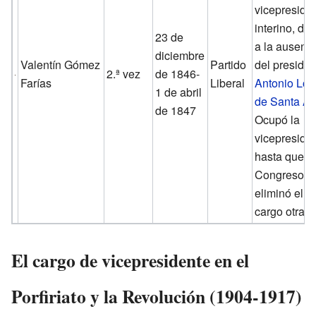
vicepreside
interino, de
23 de
a la ausenc
diciembre
Valentín Gómez
Partido
del presiden
2.ª vez
de 1846-
Farías
Liberal
Antonio Ló
1 de abril
de Santa A
de 1847
Ocupó la
vicepreside
hasta que e
Congreso
eliminó el
cargo otra v
El cargo de vicepresidente en el
Porfiriato y la Revolución (1904-1917)