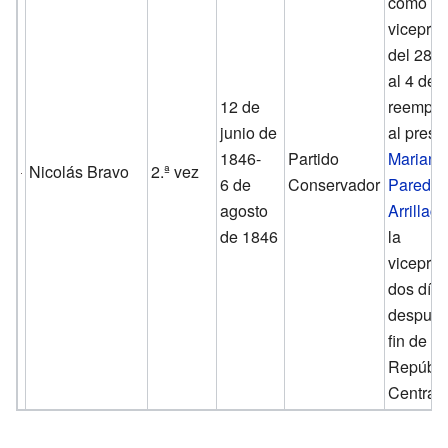
como
vicepres
del 28 d
al 4 de 
12 de
reempla
junio de
al presi
1846-
Partido
Mariano
Nicolás Bravo
2.ª vez
6 de
Conservador
Paredes
agosto
Arrillag
de 1846
la
vicepres
dos día
después,
fin de la
Repúbli
Central.