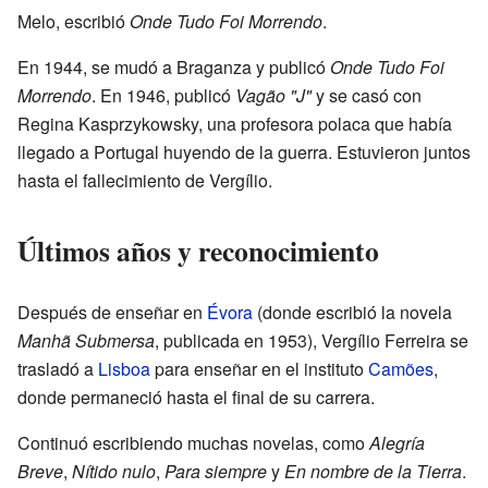
Melo, escribió
Onde Tudo Foi Morrendo
.
En 1944, se mudó a Braganza y publicó
Onde Tudo Foi
Morrendo
. En 1946, publicó
Vagão "J"
y se casó con
Regina Kasprzykowsky, una profesora polaca que había
llegado a Portugal huyendo de la guerra. Estuvieron juntos
hasta el fallecimiento de Vergílio.
Últimos años y reconocimiento
Después de enseñar en
Évora
(donde escribió la novela
Manhã Submersa
, publicada en 1953), Vergílio Ferreira se
trasladó a
Lisboa
para enseñar en el instituto
Camões
,
donde permaneció hasta el final de su carrera.
Continuó escribiendo muchas novelas, como
Alegría
Breve
,
Nítido nulo
,
Para siempre
y
En nombre de la Tierra
.