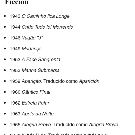
Ficción
1943
O Caminho fica Longe
1944
Onde Tudo foi Morrendo
1946
Vagão "J"
1949
Mudança
1953
A Face Sangrenta
1953
Manhã Submersa
1959
Aparição
. Traducido como
Aparición
.
1960
Cântico Final
1962
Estrela Polar
1963
Apelo da Noite
1965
Alegria Breve
. Traducido como
Alegría Breve
.