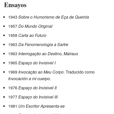
Ensayos
1943
Sobre o Humorismo de Eça de Queirós
1957
Do Mundo Original
1958
Carta ao Futuro
1963
Da Fenomenologia a Sartre
1963
Interrogação ao Destino, Malraux
1965
Espaço do Invisivel I
1969
Invocação ao Meu Corpo
. Traducido como
Invocación a mi cuerpo
.
1976
Espaço do Invisivel II
1977
Espaço do Invisivel III
1981
Um Escritor Apresenta-se