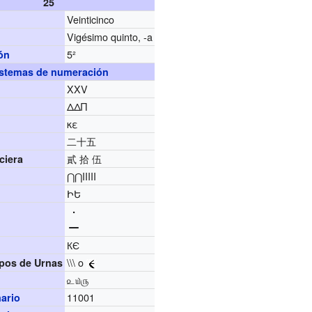
25
Veinticinco
Vigésimo quinto, -a
5²
ón
stemas de numeración
XXV
ΔΔΠ
κε
二十五
貳 拾 伍
ciera
⋂⋂IIIII
ԻԵ
КЄ
\\\ o
pos de Urnas
௨௰௫
11001
nario