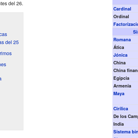
tes del 26.
Cardinal
Ordinal
Factorizaci
Si
cas
Romana
s del 25
Ática
rimos
Jónica
China
nes
China finan
a
Egipcia
Armenia
Maya
Cirílica
De los Cam
India
Sistema bi