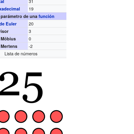
31
al
19
xadecimal
parámetro de una
función
20
de Euler
3
visor
0
 Möbius
-2
 Mertens
Lista de números