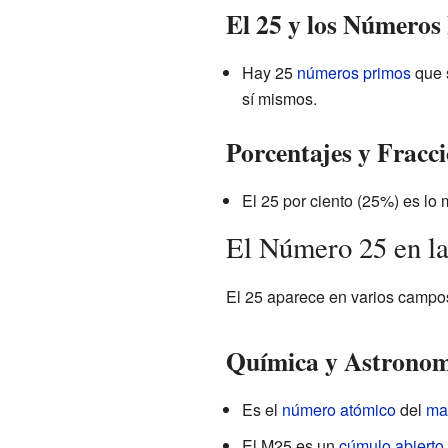
El 25 y los Números
Hay 25
números primos
que s
sí mismos.
Porcentajes y Fracc
El 25 por ciento (25%) es lo 
El Número 25 en la
El 25 aparece en varios campos
Química y Astronom
Es el
número atómico
del
ma
El M25 es un
cúmulo abierto