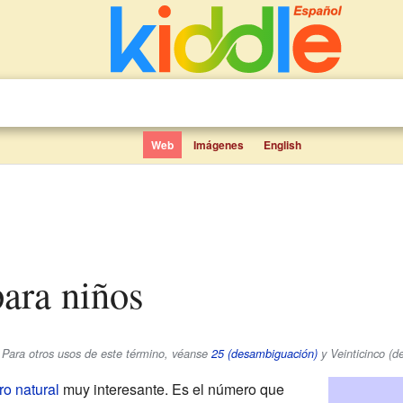
Web
Imágenes
English
para niños
. Para otros usos de este término, véanse
25 (desambiguación)
y Veinticinco (d
o natural
muy interesante. Es el número que