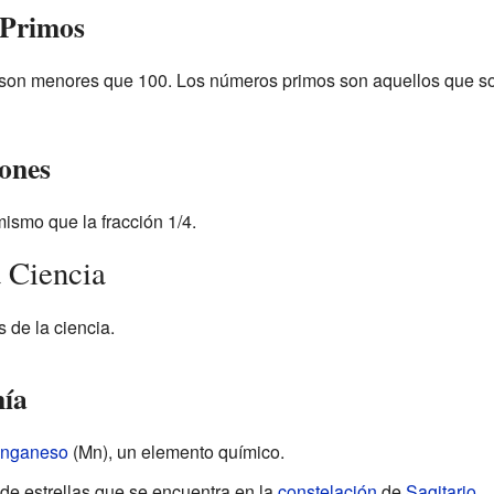
 Primos
on menores que 100. Los números primos son aquellos que solo
iones
mismo que la fracción 1/4.
 Ciencia
 de la ciencia.
ía
nganeso
(Mn), un elemento químico.
de estrellas que se encuentra en la
constelación
de
Sagitario
.