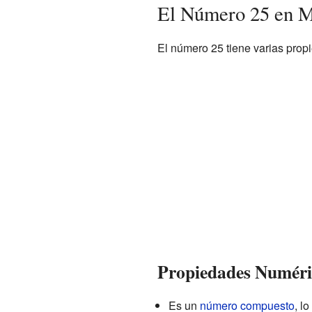
El Número 25 en M
El número 25 tiene varias pro
Propiedades Numéric
Es un
número compuesto
, l