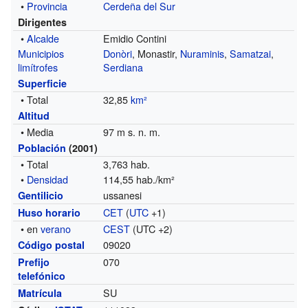
•
Provincia
Cerdeña del Sur
Dirigentes
•
Alcalde
Emidio Contini
Municipios
Donòri
, Monastir,
Nuraminis
,
Samatzai
,
limítrofes
Serdiana
Superficie
• Total
32,85
km²
Altitud
• Media
97 m s. n. m.
Población
(2001)
• Total
3,763 hab.
•
Densidad
114,55 hab./km²
ussanesi
Gentilicio
CET
(
UTC
+1)
Huso horario
• en
verano
CEST
(UTC +2)
09020
Código postal
070
Prefijo
telefónico
SU
Matrícula