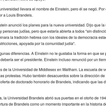
 universidad llevara el nombre de Einstein, pero él se negó. Por
or a Louis Brandeis.
stein anunció los planes para la nueva universidad. Dijo que la
personas judías, pero que estaría abierta a todos "sin distinci
mbinara la tradición hebrea con los ideales de la democracia es
stricciones, apoyada por la comunidad judía".
lgunas diferencias. A Einstein no le gustaba la forma en que se
ebería ser el presidente. Einstein incluso renunció por un tiem
de la Universidad de Middlesex en Waltham. La escuela de vet
nas protestas. Hubo también desacuerdos sobre la dirección de 
ferta de doctorado honorario de Brandeis, indicando que las di
es, la Universidad Brandeis abrió sus puertas en el otoño de 19
ertura de Brandeis como un momento importante en la historia d