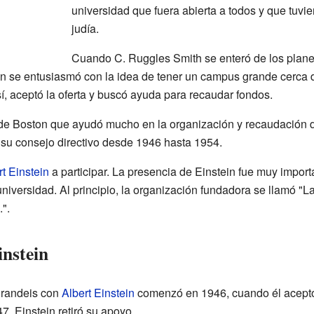
universidad que fuera abierta a todos y que tuvi
judía.
Cuando C. Ruggles Smith se enteró de los planes 
n se entusiasmó con la idea de tener un campus grande cerca
í, aceptó la oferta y buscó ayuda para recaudar fondos.
de Boston que ayudó mucho en la organización y recaudación d
 su consejo directivo desde 1946 hasta 1954.
rt Einstein
a participar. La presencia de Einstein fue muy import
universidad. Al principio, la organización fundadora se llamó "L
".
instein
Brandeis con
Albert Einstein
comenzó en 1946, cuando él aceptó 
, Einstein retiró su apoyo.