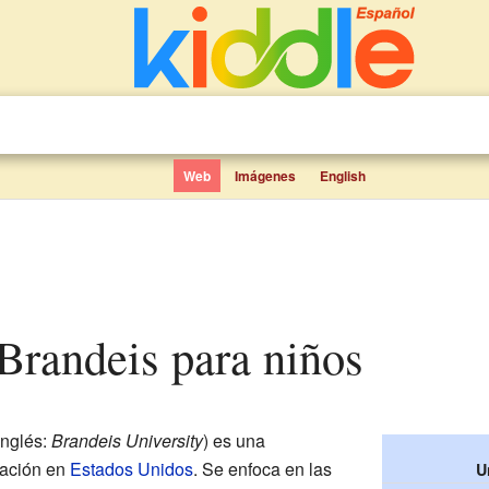
Web
Imágenes
English
 Brandeis para niños
inglés:
Brandeis University
) es una
gación en
Estados Unidos
. Se enfoca en las
U