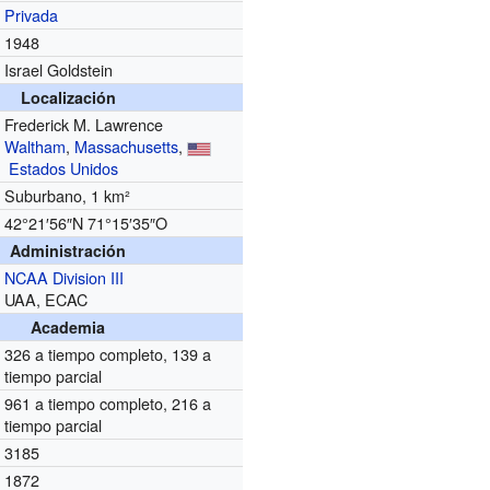
Privada
1948
Israel Goldstein
Localización
Frederick M. Lawrence
Waltham
,
Massachusetts
,
Estados Unidos
Suburbano, 1 km²
42°21′56″N
71°15′35″O
Administración
NCAA
Division III
UAA, ECAC
Academia
326 a tiempo completo, 139 a
tiempo parcial
961 a tiempo completo, 216 a
tiempo parcial
3185
1872