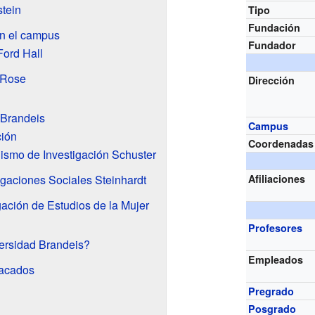
stein
Tipo
Fundación
en el campus
Fundador
Ford Hall
 Rose
Dirección
Brandeis
Campus
ción
Coordenadas
odismo de Investigación Schuster
tigaciones Sociales Steinhardt
Afiliaciones
gación de Estudios de la Mujer
Profesores
versidad Brandeis?
Empleados
tacados
Pregrado
Posgrado