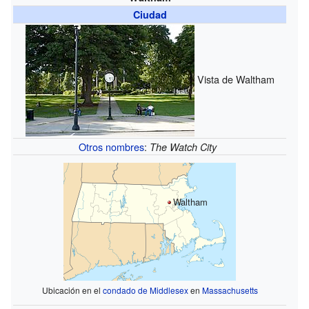
Ciudad
Vista de Waltham
Otros nombres
:
The Watch City
Waltham
Ubicación en el
condado de Middlesex
en
Massachusetts