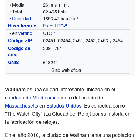
• Media
26 m s. n. m.
• Total
62,495 hab.
•
Densidad
1893,47 hab./km²
Este
:
UTC-5
Huso horario
• en
verano
UTC-4
02451–02454, 2451, 2452, 2453 y 2454
Código ZIP
339 - 781
Código de
área
618241
GNIS
Sitio web oficial
Waltham
es una ciudad interesante ubicada en el
condado de Middlesex
, dentro del estado de
Massachusetts
en
Estados Unidos
. Es conocida como
"The Watch City" (La Ciudad del Reloj) por su historia en
la fabricación de relojes.
En el año 2010, la ciudad de Waltham tenía una población