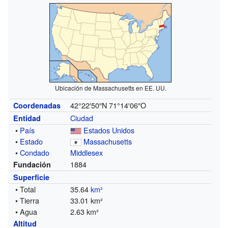
Ubicación de Massachusetts en EE. UU.
42°22′50″N
71°14′06″O
Coordenadas
Ciudad
Entidad
•
País
Estados Unidos
•
Estado
Massachusetts
•
Condado
Middlesex
1884
Fundación
Superficie
• Total
35.64
km²
• Tierra
33.01 km²
• Agua
2.63 km²
Altitud