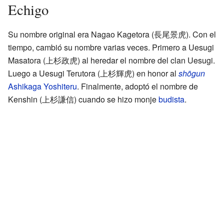
Echigo
Su nombre original era Nagao Kagetora
(
長尾景虎
)
. Con el
tiempo, cambió su nombre varias veces. Primero a Uesugi
Masatora
(
上杉政虎
)
al heredar el nombre del clan Uesugi.
Luego a Uesugi Terutora
(
上杉輝虎
)
en honor al
shōgun
Ashikaga Yoshiteru
. Finalmente, adoptó el nombre de
Kenshin
(
上杉謙信
)
cuando se hizo monje
budista
.