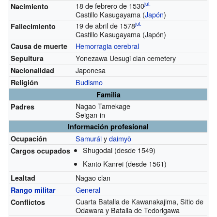
jul.
18 de febrero de 1530
Nacimiento
Castillo Kasugayama (
Japón
)
jul.
19 de abril de 1578
Fallecimiento
Castillo Kasugayama (Japón)
Hemorragia cerebral
Causa de muerte
Yonezawa Uesugi clan cemetery
Sepultura
Japonesa
Nacionalidad
Budismo
Religión
Familia
Nagao Tamekage
Padres
Seigan-in
Información profesional
Samurái
y
daimyō
Ocupación
Shugodai
(desde 1549)
Cargos ocupados
Kantō Kanrei
(desde 1561)
Nagao clan
Lealtad
General
Rango militar
Cuarta Batalla de Kawanakajima, Sitio de
Conflictos
Odawara y Batalla de Tedorigawa