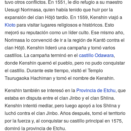
tuvo otros conflictos. En 1551, le dio refugio a su maestro
Uesugi Norimasa, quien había tenido que huir por la
expansión del clan Hōjō tardío. En 1559, Kenshin viajó a
Kioto
para visitar lugares religiosos e históricos. Esto
mejoró su reputación como un líder culto. Ese mismo año,
Norimasa lo convenció de ir a la región de Kantō contra el
clan Hōjō. Kenshin lideró una campaña y tomó varios
castillos. La campaña terminó en el
castillo Odawara
,
donde Kenshin quemó el pueblo, pero no pudo conquistar
el castillo. Durante este tiempo, visitó el Templo
Tsurugaoka Hachiman y tomó el nombre de Kenshin.
Kenshin también se interesó en la
Provincia de Etchu
, que
estaba en disputa entre el clan Jinbo y el clan Shiina.
Kenshin intentó mediar, pero luego apoyó a los Shiina y
luchó contra el clan Jinbo. Años después, tomó el territorio
por la fuerza y, al conquistar su castillo principal en 1575,
dominó la provincia de Etchu.