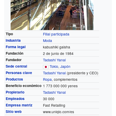
Tipo
Filial participada
Industria
Moda
Forma legal
kabushiki gaisha
Fundación
2 de junio de 1984
Fundador
Tadashi Yanai
Sede central
Tokio
,
Japón
Personas clave
Tadashi Yanai
(presidente y CEO)
Productos
Ropa
, complementos
Beneficio económico
1 773 000 000 yenes
Propietario
Tadashi Yanai
Empleados
30 000
Empresa matriz
Fast Retailing
Sitio web
www.uniqlo.com/es