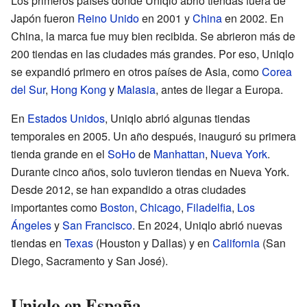
Los primeros países donde Uniqlo abrió tiendas fuera de
Japón fueron
Reino Unido
en 2001 y
China
en 2002. En
China, la marca fue muy bien recibida. Se abrieron más de
200 tiendas en las ciudades más grandes. Por eso, Uniqlo
se expandió primero en otros países de Asia, como
Corea
del Sur
,
Hong Kong
y
Malasia
, antes de llegar a Europa.
En
Estados Unidos
, Uniqlo abrió algunas tiendas
temporales en 2005. Un año después, inauguró su primera
tienda grande en el
SoHo
de
Manhattan
,
Nueva York
.
Durante cinco años, solo tuvieron tiendas en Nueva York.
Desde 2012, se han expandido a otras ciudades
importantes como
Boston
,
Chicago
,
Filadelfia
,
Los
Ángeles
y
San Francisco
. En 2024, Uniqlo abrió nuevas
tiendas en
Texas
(Houston y Dallas) y en
California
(San
Diego, Sacramento y San José).
Uniqlo en España