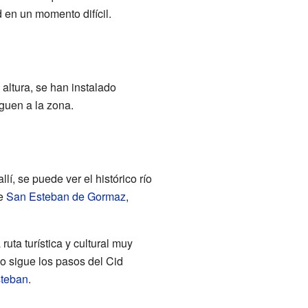
d en un momento difícil.
altura, se han instalado
guen a la zona.
í, se puede ver el histórico río
de
San Esteban de Gormaz
,
uta turística y cultural muy
o sigue los pasos del Cid
steban
.