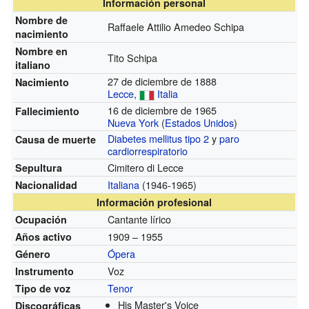
Información personal
Nombre de
Raffaele Attilio Amedeo Schipa
nacimiento
Nombre en
Tito Schipa
italiano
27 de diciembre de 1888
Nacimiento
Lecce
,
Italia
16 de diciembre de 1965
Fallecimiento
Nueva York
(
Estados Unidos
)
Diabetes mellitus tipo 2
y
paro
Causa de muerte
cardiorrespiratorio
Cimitero di Lecce
Sepultura
Italiana
(1946-1965)
Nacionalidad
Información profesional
Cantante lírico
Ocupación
1909 – 1955
Años activo
Ópera
Género
Voz
Instrumento
Tenor
Tipo de voz
His Master's Voice
Discográficas