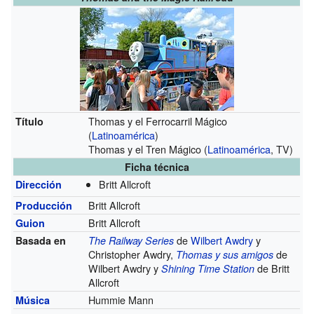
Thomas y el Ferrocarril Mágico
Título
(
Latinoamérica
)
Thomas y el Tren Mágico (
Latinoamérica
, TV)
Ficha técnica
Britt Allcroft
Dirección
Britt Allcroft
Producción
Britt Allcroft
Guion
de
Wilbert Awdry
y
Basada en
The Railway Series
Christopher Awdry,
de
Thomas y sus amigos
Wilbert Awdry y
de Britt
Shining Time Station
Allcroft
Hummie Mann
Música