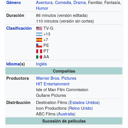
Aventura
,
Comedia
,
Drama
, Familiar, Fantasía,
Género
Humor
86 minutos (versión editada)
Duración
110 minutos (versión sin cortes)
TV-G
Clasificación
+13
+7
PE
PT
AA
Inglés
Idioma
(s)
Compañías
Warner Bros. Pictures
Productora
HIT Entertainment
Isle of Man Film Commission
Gullane Pictures
Destination Films (
Estados Unidos
)
Distribución
Icon Productions (
Reino Unido
)
ABC Films (
Australia
)
Sucesión de películas