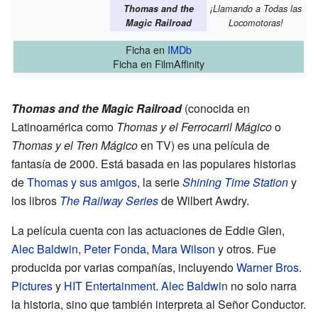
Thomas and the
¡Llamando a Todas las
Magic Railroad
Locomotoras!
Ficha
en
IMDb
Ficha
en FilmAffinity
Thomas and the Magic Railroad
(conocida en
Latinoamérica como
Thomas y el Ferrocarril Mágico
o
Thomas y el Tren Mágico
en TV) es una película de
fantasía de 2000. Está basada en las populares historias
de
Thomas y sus amigos
, la serie
Shining Time Station
y
los libros
The Railway Series
de Wilbert Awdry.
La película cuenta con las actuaciones de Eddie Glen,
Alec Baldwin
,
Peter Fonda
,
Mara Wilson
y otros. Fue
producida por varias compañías, incluyendo
Warner Bros.
Pictures
y
HIT Entertainment
.
Alec Baldwin
no solo narra
la historia, sino que también interpreta al Señor Conductor.