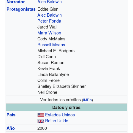
Alec Baldwin
Narrador
Eddie Glen
Protagonistas
Alec Baldwin
Peter Fonda
Jared Wall
Mara Wilson
Cody McMains
Russell Means
Michael E. Rodgers
Didi Conn
Susan Roman
Kevin Frank
Linda Ballantyne
Colm Feore
Shelley Elizabeth Skinner
Neil Crone
Ver todos los créditos
(
IMDb
)
Datos y cifras
Estados Unidos
País
Reino Unido
2000
Año