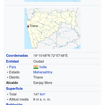
Thane
19°10′48″N
72°57′48″E
Coordenadas
Ciudad
Entidad
•
País
India
• Estado
Maharashtra
• Distrito
Thane
Sanjay More
Alcalde
Superficie
• Total
147
km²
• Altitud media
8 m s. n. m.
Población