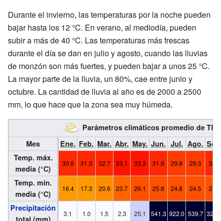
Durante el invierno, las temperaturas por la noche pueden
bajar hasta los 12 °C. En verano, al mediodía, pueden
subir a más de 40 °C. Las temperaturas más frescas
durante el día se dan en julio y agosto, cuando las lluvias
de monzón son más fuertes, y pueden bajar a unos 25 °C.
La mayor parte de la lluvia, un 80%, cae entre junio y
octubre. La cantidad de lluvia al año es de 2000 a 2500
mm, lo que hace que la zona sea muy húmeda.
Parámetros climáticos promedio de Th
Mes
Ene.
Feb.
Mar.
Abr.
May.
Jun.
Jul.
Ago.
Sep
Temp. máx.
30.6
31.3
32.7
33.1
33.3
31.9
29.8
29.3
30.1
media (°C)
Temp. mín.
16.4
17.3
20.6
23.7
26.1
25.8
24.8
24.5
24.0
media (°C)
Precipitación
3.1
1.0
1.5
2.3
25.1
541.3
922.0
539.7
326.
total (mm)