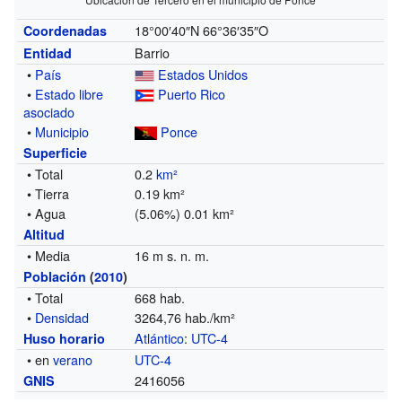
18°00′40″N
66°36′35″O
Coordenadas
Barrio
Entidad
•
País
Estados Unidos
•
Estado libre
Puerto Rico
asociado
•
Municipio
Ponce
Superficie
• Total
0.2
km²
• Tierra
0.19 km²
• Agua
(5.06%) 0.01 km²
Altitud
• Media
16 m s. n. m.
Población
(
2010
)
• Total
668 hab.
•
Densidad
3264,76 hab./km²
Atlántico
:
UTC-4
Huso horario
• en
verano
UTC-4
2416056
GNIS