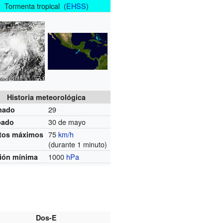
Tormenta tropical (
EHSS
)
Historia meteorológica
29
mado
30 de mayo
pado
75
km/h
tos máximos
(durante 1 minuto)
1000
hPa
ión mínima
Dos-E