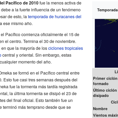
el Pacífico de 2010
fue la menos activa de
e debe a la fuerte influencia de un fenómeno
Temporada 
esar de esto, la
temporada de huracanes del
va ese mismo año.
l Pacífico comienza oficialmente el 15 de
 en el centro. Termina el 30 de noviembre.
 en que la mayoría de los
ciclones tropicales
o
central y oriental. Sin embargo, estas
cualquier momento del año.
L
Omeka se formó en el Pacífico central entre
Primer ciclón
0. Esto fue casi tres semanas después del
formado
Omeka fue la tormenta más tardía registrada
Último ciclón
ntal, la última tormenta se disipó el 23 de
disipado
 del final oficial. Esto también fue un
Cic
ue terminó más temprano desde que se
Nombre
Vientos máx