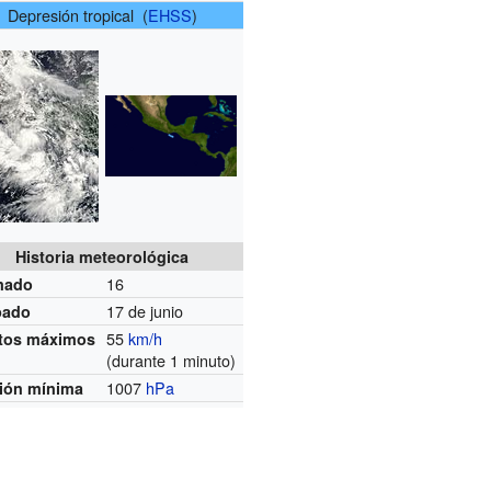
Depresión tropical (
EHSS
)
Historia meteorológica
16
mado
17 de junio
pado
55
km/h
tos máximos
(durante 1 minuto)
1007
hPa
ión mínima