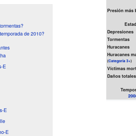
Presión más 
Estad
 tormentas?
Depresiones
a temporada de 2010?
Tormentas
Huracanes
antes
Huracanes m
tha
(
Categoría 3+
)
s-E
Víctimas mor
Daños totale
Tempor
200
is-E
lle
ho-E