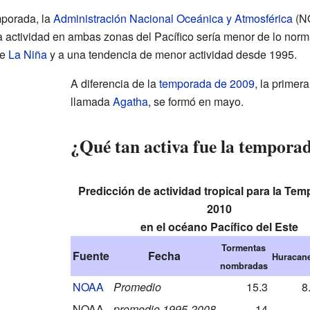
porada, la
Administración Nacional Oceánica y Atmosférica
(N
a actividad en ambas zonas del Pacífico sería menor de lo norm
de
La Niña
y a una tendencia de menor actividad desde 1995.
A diferencia de la
temporada de 2009
, la primer
llamada
Agatha
, se formó en mayo.
¿Qué tan activa fue la tempora
Predicción de actividad tropical para la Te
2010
en el océano Pacífico del Este
Tormentas
Fuente
Fecha
Huracan
nombradas
NOAA
Promedio
15.3
8
NOAA
promedio 1995-2008
14