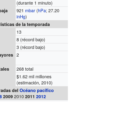
(durante 1 minuto)
921
mbar
(
hPa
; 27.20
baja
inHg
)
ísticas de la temporada
13
8
(récord bajo)
3
(récord bajo)
2
ayores
268 total
tales
$1.62 mil millones
s
(estimación, 2010)
adas del
Océano pacífico
2010
8
2009
2011
2012