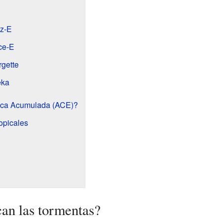
ez-E
ce-E
rgette
eka
nica Acumulada (ACE)?
opicales
an las tormentas?