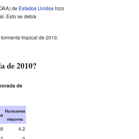
OAA) de
Estados Unidos
hizo
al. Esto se debía
a tormenta tropical de 2010,
da de 2010?
mporada de
Huracanes
es
mayores
.8
4.2
7
3