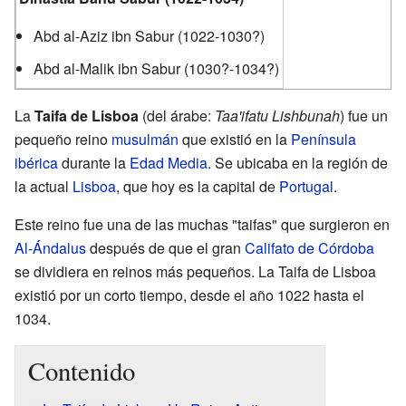
Abd al-Aziz ibn Sabur (1022-1030?)
Abd al-Malik ibn Sabur (1030?-1034?)
La
Taifa de Lisboa
(del árabe:
Taa'ifatu Lishbunah
) fue un
pequeño reino
musulmán
que existió en la
Península
ibérica
durante la
Edad Media
. Se ubicaba en la región de
la actual
Lisboa
, que hoy es la capital de
Portugal
.
Este reino fue una de las muchas "taifas" que surgieron en
Al-Ándalus
después de que el gran
Califato de Córdoba
se dividiera en reinos más pequeños. La Taifa de Lisboa
existió por un corto tiempo, desde el año 1022 hasta el
1034.
Contenido