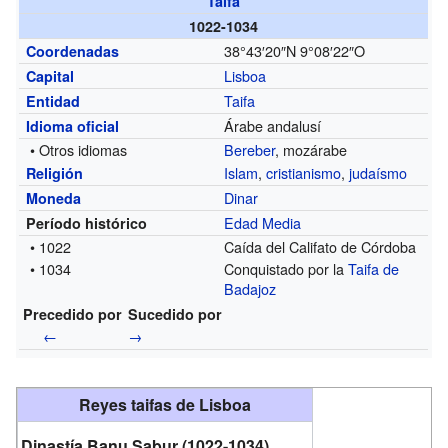
Taifa
1022-1034
38°43′20″N
9°08′22″O
Coordenadas
Lisboa
Capital
Taifa
Entidad
Árabe andalusí
Idioma oficial
• Otros idiomas
Bereber
, mozárabe
Islam
,
cristianismo
,
judaísmo
Religión
Dinar
Moneda
Edad Media
Período histórico
• 1022
Caída del Califato de Córdoba
• 1034
Conquistado por la
Taifa de
Badajoz
Precedido por
Sucedido por
←
→
Reyes taifas de Lisboa
Dinastía Banu Sabur (1022-1034)