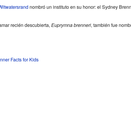
Witwatersrand
nombró un instituto en su honor: el Sydney Brenne
amar recién descubierta,
Euprymna brenneri
, también fue nomb
ner Facts for Kids