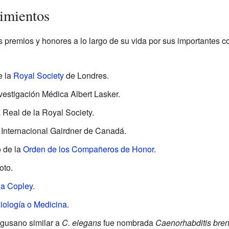
imientos
premios y honores a lo largo de su vida por sus importantes con
e la
Royal Society
de Londres.
vestigación Médica Albert Lasker.
 Real de la Royal Society.
 Internacional Gairdner de Canadá.
 de la
Orden de los Compañeros de Honor
.
oto.
la Copley
.
iología o Medicina
.
 gusano similar a
C. elegans
fue nombrada
Caenorhabditis bren