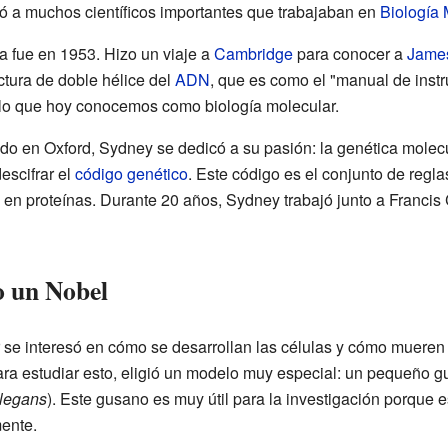
ió a muchos científicos importantes que trabajaban en
Biología 
 fue en 1953. Hizo un viaje a
Cambridge
para conocer a
Jame
ctura de doble hélice del
ADN
, que es como el "manual de instr
e lo que hoy conocemos como biología molecular.
o en Oxford, Sydney se dedicó a su pasión: la genética molec
escifrar el
código genético
. Este código es el conjunto de regl
 en proteínas. Durante 20 años, Sydney trabajó junto a Francis 
o un Nobel
 se interesó en cómo se desarrollan las células y cómo muere
Para estudiar esto, eligió un modelo muy especial: un pequeño
elegans
). Este gusano es muy útil para la investigación porque e
mente.