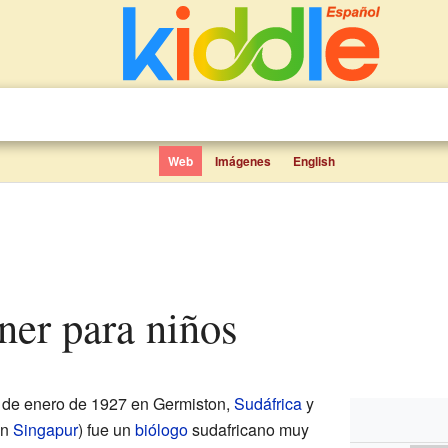
Web
Imágenes
English
ner para niños
 de enero de 1927 en Germiston,
Sudáfrica
y
en
Singapur
) fue un
biólogo
sudafricano muy