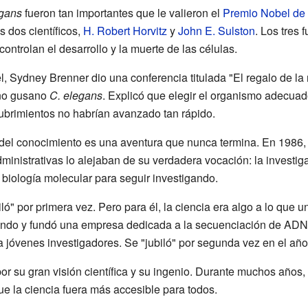
egans
fueron tan importantes que le valieron el
Premio Nobel de 
 dos científicos,
H. Robert Horvitz
y
John E. Sulston
. Los tres 
ontrolan el desarrollo y la muerte de las células.
 Sydney Brenner dio una conferencia titulada "El regalo de la n
eño gusano
C. elegans
. Explicó que elegir el organismo adecuado
cubrimientos no habrían avanzado tan rápido.
el conocimiento es una aventura que nunca termina. En 1986, d
dministrativas lo alejaban de su verdadera vocación: la investig
biología molecular para seguir investigando.
ló" por primera vez. Pero para él, la ciencia era algo a lo que 
jando y fundó una empresa dedicada a la secuenciación de ADN.
ra jóvenes investigadores. Se "jubiló" por segunda vez en el añ
r su gran visión científica y su ingenio. Durante muchos años
que la ciencia fuera más accesible para todos.