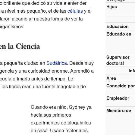
o brillante que dedicó su vida a entender
Hijos
 a nivel más pequeño, el de las
células
y el
daron a cambiar nuestra forma de ver la
 organismos.
Educación
Educado en
n la Ciencia
Supervisor
na pequeña ciudad en
Sudáfrica
. Desde muy
doctoral
gencia y una curiosidad enorme. Aprendió a
In
cuela primaria antes de tiempo. Le
Área
Conocido po
los libros eran una fuente inagotable de
Empleador
Cuando era niño, Sydney ya
Miembro de
hacía sus primeros
experimentos de bioquímica
en casa. Usaba materiales