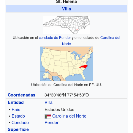
St. Helena
Villa
Ubicación en el
condado de Pender
y en el estado de
Carolina del
Norte
Ubicación de Carolina del Norte en EE. UU.
34°30′48″N
77°54′53″O
Coordenadas
Villa
Entidad
•
País
Estados Unidos
•
Estado
Carolina del Norte
•
Condado
Pender
Superficie