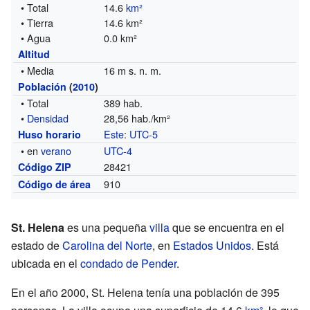
• Total
14.6
km²
• Tierra
14.6 km²
• Agua
0.0 km²
Altitud
• Media
16 m s. n. m.
Población
(
2010
)
• Total
389 hab.
•
Densidad
28,56 hab./km²
Este
:
UTC-5
Huso horario
• en
verano
UTC-4
28421
Código ZIP
910
Código de área
St. Helena
es una pequeña
villa
que se encuentra en el
estado de
Carolina del Norte
, en
Estados Unidos
. Está
ubicada en el
condado de Pender
.
En el año 2000, St. Helena tenía una población de 395