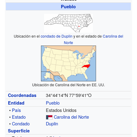
Pueblo
Ubicación en el
condado de Duplin
y en el estado de
Carolina del
Norte
Ubicación de Carolina del Norte en EE. UU.
34°44′14″N
77°59′41″O
Coordenadas
Pueblo
Entidad
•
País
Estados Unidos
•
Estado
Carolina del Norte
•
Condado
Duplin
Superficie