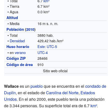
• Total
6.7
km²
• Tierra
6.7 km²
• Agua
0.0 km²
Altitud
• Media
16 m s. n. m.
Población
(
2010
)
• Total
3880 hab.
•
Densidad
429,42 hab./km²
Este
:
UTC-5
Huso horario
• en
verano
UTC-4
28466
Código ZIP
910
Código de área
Sitio web oficial
Wallace
es un
pueblo
que se encuentra en el
condado de
Duplin
, en el estado de
Carolina del Norte
,
Estados
Unidos
. En el año 2000, este pueblo tenía una población
de 3.344 personas. Su superficie total era de 6.7
km²
.