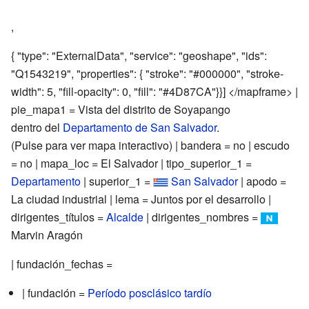
,
{ "type": "ExternalData", "service": "geoshape", "ids":
"Q1543219", "properties": { "stroke": "#000000", "stroke-
width": 5, "fill-opacity": 0, "fill": "#4D87CA"}}] </mapframe> |
pie_mapa1 = Vista del distrito de Soyapango
dentro del
Departamento de San Salvador
.
(Pulse para ver mapa interactivo) | bandera = no | escudo
= no | mapa_loc = El Salvador | tipo_superior_1 =
Departamento
| superior_1 =
San Salvador
| apodo =
La ciudad industrial | lema = Juntos por el desarrollo |
dirigentes_títulos =
Alcalde
| dirigentes_nombres =
Marvin Aragón
| fundación_fechas =
| fundación =
Período posclásico tardío