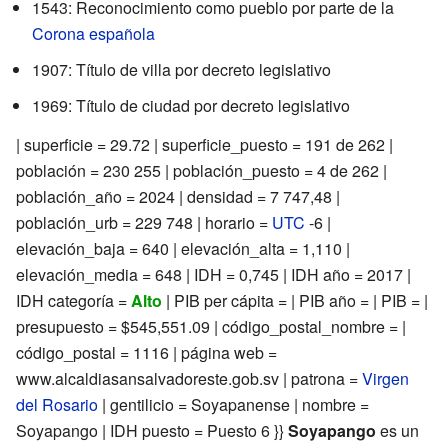
1543: Reconocimiento como pueblo por parte de la
Corona española
1907: Título de villa por decreto legislativo
1969: Título de ciudad por decreto legislativo
| superficie = 29.72 | superficie_puesto = 191 de 262 |
población = 230 255 | población_puesto = 4 de 262 |
población_año = 2024 | densidad = 7 747,48 |
población_urb = 229 748 | horario =
UTC
-6 |
elevación_baja = 640 | elevación_alta = 1,110 |
elevación_media = 648 | IDH = 0,745 | IDH año = 2017 |
IDH categoría =
Alto
| PIB per cápita = | PIB año = | PIB = |
presupuesto = $545,551.09 | código_postal_nombre = |
código_postal = 1116 | página web =
www.alcaldiasansalvadoreste.gob.sv | patrona =
Virgen
del Rosario
| gentilicio = Soyapanense | nombre =
Soyapango | IDH puesto = Puesto 6 }}
Soyapango
es un