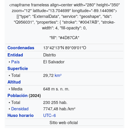
<mapframe frameless align=center width="280" height="350"
zoom="12" latitude="13.704699" longitude="-89.144096">
[{"type": "ExternalData", "service": "geoshape", "ids":
"Q956031", "properties": { "stroke": "#0047AB", "stroke-
width": 4, "fill-opacity": 0,
"fill": "#4D87CA"
13°42′13″N
89°09′01″O
Coordenadas
Distrito
Entidad
•
País
El Salvador
Superficie
• Total
29,72
km²
Altitud
• Media
648 m s. n. m.
Población
(2024)
• Total
230 255 hab.
•
Densidad
7747,48 hab./km²
UTC−6
Huso horario
Sitio web oficial