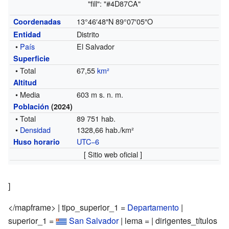
"fill": "#4D87CA"
13°46′48″N
89°07′05″O
Coordenadas
Distrito
Entidad
•
País
El Salvador
Superficie
• Total
67,55
km²
Altitud
• Media
603 m s. n. m.
Población
(2024)
• Total
89 751 hab.
•
Densidad
1328,66 hab./km²
UTC−6
Huso horario
[ Sitio web oficial ]
]
</mapframe> | tipo_superior_1 =
Departamento
|
superior_1 =
San Salvador
| lema = | dirigentes_títulos