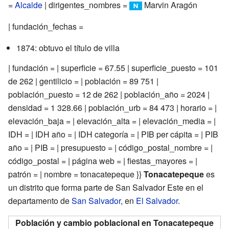
=
Alcalde
| dirigentes_nombres =
Marvin Aragón
| fundación_fechas =
1874: obtuvo el título de villa
| fundación = | superficie = 67.55 | superficie_puesto = 101
de 262 | gentilicio = | población = 89 751 |
población_puesto = 12 de 262 | población_año = 2024 |
densidad = 1 328.66 | población_urb = 84 473 | horario = |
elevación_baja = | elevación_alta = | elevación_media = |
IDH = | IDH año = | IDH categoría = | PIB per cápita = | PIB
año = | PIB = | presupuesto = | código_postal_nombre = |
código_postal = | página web = | fiestas_mayores = |
patrón = | nombre = tonacatepeque }}
Tonacatepeque
es
un distrito que forma parte de San Salvador Este en el
departamento de
San Salvador
, en
El Salvador
.
Población y cambio poblacional en Tonacatepeque