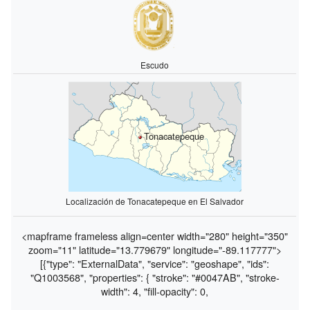
Escudo
Tonacatepeque
Localización de Tonacatepeque en El Salvador
<mapframe frameless align=center width="280" height="350"
zoom="11" latitude="13.779679" longitude="-89.117777">
[{"type": "ExternalData", "service": "geoshape", "ids":
"Q1003568", "properties": { "stroke": "#0047AB", "stroke-
width": 4, "fill-opacity": 0,