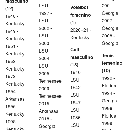
masculino
LSU
2001 -
Voleibol
(12)
1997 -
Georgia
femenino
1948 -
LSU
2007 -
(1)
Kentucky
2002 -
Georgia
2020–21 -
1949 -
LSU
2008 -
Kentucky
Kentucky
2003 -
Georgia
1951 -
Golf
LSU
Kentucky
Tenis
masculino
2004 -
1958 -
femenino
(13)
LSU
Kentucky
(10)
1940 -
2005 -
1978 -
1992 -
LSU
Tennessee
Kentucky
Florida
1942 -
2009 -
1994 -
1994 -
LSU
Tennessee
Arkansas
Georgia
1947 -
2015 -
1996 -
1996 -
LSU
Arkansas
Kentucky
Florida
1955 -
2018 -
1998 -
1998 -
LSU
Georgia
Kentucky