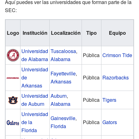
Aquí puedes ver las universidades que forman parte de la
SEC:
Logo
Institución
Localización
Tipo
Equipo
u
Universidad
Tuscaloosa
,
Pública
Crimson Tide
1
de Alabama
Alabama
Universidad
Fayetteville
,
de
Pública
Razorbacks
1
Arkansas
Arkansas
Universidad
Auburn
,
Pública
Tigers
1
de Auburn
Alabama
Universidad
Gainesville
,
de la
Pública
Gators
1
Florida
Florida