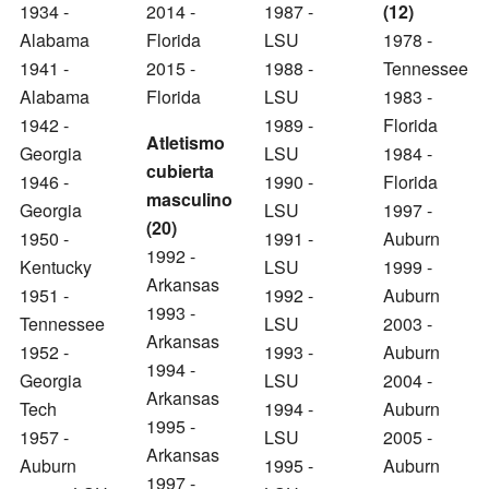
1934 -
2014 -
1987 -
(12)
Alabama
Florida
LSU
1978 -
1941 -
2015 -
1988 -
Tennessee
Alabama
Florida
LSU
1983 -
1942 -
1989 -
Florida
Atletismo
Georgia
LSU
1984 -
cubierta
1946 -
1990 -
Florida
masculino
Georgia
LSU
1997 -
(20)
1950 -
1991 -
Auburn
1992 -
Kentucky
LSU
1999 -
Arkansas
1951 -
1992 -
Auburn
1993 -
Tennessee
LSU
2003 -
Arkansas
1952 -
1993 -
Auburn
1994 -
Georgia
LSU
2004 -
Arkansas
Tech
1994 -
Auburn
1995 -
1957 -
LSU
2005 -
Arkansas
Auburn
1995 -
Auburn
1997 -