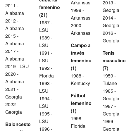
Arkansas
2013 -
2011 -
femenino
1999 -
Georgia
Alabama
(21)
Arkansas
2014 -
2012 -
1987 -
2000 -
Georgia
Alabama
LSU
Arkansas
2016 -
2015 -
1989 -
Georgia
Alabama
LSU
Campo a
2017 -
1991 -
través
Tenis
Alabama
LSU
femenino
masculino
2019 - LSU
1992 -
(1)
(7)
2020 -
Florida
1988 -
1959 -
Alabama
1993 -
Kentucky
Tulane
2021 -
LSU
1985 -
Fútbol
Georgia
1994 -
Georgia
femenino
2022 –
LSU
1987 -
(1)
Georgia
1995 -
Georgia
1998 -
LSU
1999 -
Baloncesto
Florida
1996 -
Georgia