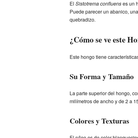
El
Sistotrema confluens
es un h
Puede parecer un abanico, una 
quebradizo.
¿Cómo se ve este H
Este hongo tiene característica
Su Forma y Tamaño
La parte superior del hongo, c
milímetros de ancho y de 2 a 15
Colores y Texturas
El píleo es de color blanquecin