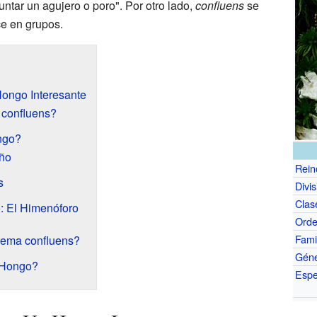
juntar un agujero o poro". Por otro lado,
confluens
se
ce en grupos.
Hongo Interesante
 confluens?
ngo?
ño
Rein
s
Divis
Clas
: El Himenóforo
Ord
Fami
rema confluens?
Gén
e Hongo?
Espe