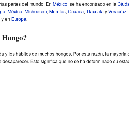
rias partes del mundo. En
México
, se ha encontrado en la
Ciuda
lgo
,
México
,
Michoacán
,
Morelos
,
Oaxaca
,
Tlaxcala
y
Veracruz
.
a
y en
Europa
.
te Hongo?
 y los hábitos de muchos hongos. Por esta razón, la mayoría 
e desaparecer. Esto significa que no se ha determinado su estad