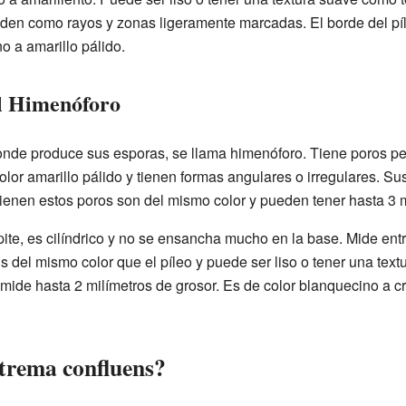
den como rayos y zonas ligeramente marcadas. El borde del píl
o a amarillo pálido.
l Himenóforo
onde produce sus esporas, se llama himenóforo. Tiene poros p
olor amarillo pálido y tienen formas angulares o irregulares. 
ienen estos poros son del mismo color y pueden tener hasta 3 m
ípite, es cilíndrico y no se ensancha mucho en la base. Mide entr
s del mismo color que el píleo y puede ser liso o tener una text
 mide hasta 2 milímetros de grosor. Es de color blanquecino a c
otrema confluens?