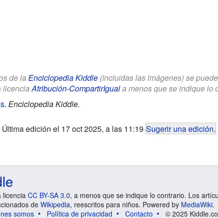
los de la
Enciclopedia Kiddle
(incluidas las imágenes) se puede u
a licencia
Atribución-CompartirIgual
a menos que se indique lo con
os
.
Enciclopedia Kiddle.
Última edición el 17 oct 2025, a las 11:19
Sugerir una edición
.
dle
a licencia
CC BY-SA 3.0
, a menos que se indique lo contrario. Los artíc
ccionados de
Wikipedia
, reescritos para niños. Powered by
MediaWiki
.
énes somos
Política de privacidad
Contacto
© 2025 Kiddle.co