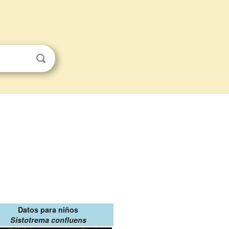
Datos para niños
Sistotrema confluens