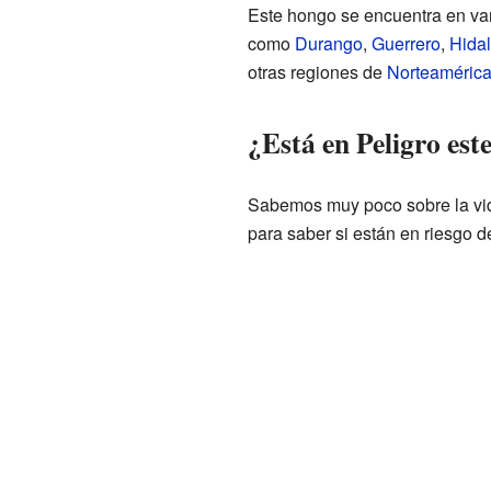
Este hongo se encuentra en va
como
Durango
,
Guerrero
,
Hida
otras regiones de
Norteaméric
¿Está en Peligro es
Sabemos muy poco sobre la vida
para saber si están en riesgo d