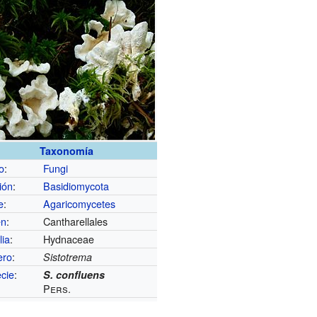
Taxonomía
o
:
Fungi
ión
:
Basidiomycota
e
:
Agaricomycetes
en
:
Cantharellales
lia
:
Hydnaceae
ero
:
Sistotrema
cie
:
S. confluens
Pers.