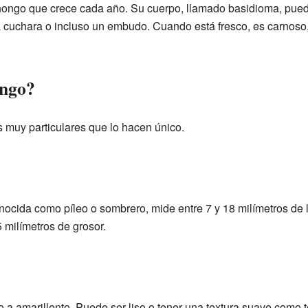
ongo que crece cada año. Su cuerpo, llamado basidioma, puede
cuchara o incluso un embudo. Cuando está fresco, es carnoso,
ongo?
s muy particulares que lo hacen único.
onocida como píleo o sombrero, mide entre 7 y 18 milímetros de 
 milímetros de grosor.
o a amarillento. Puede ser liso o tener una textura suave como 