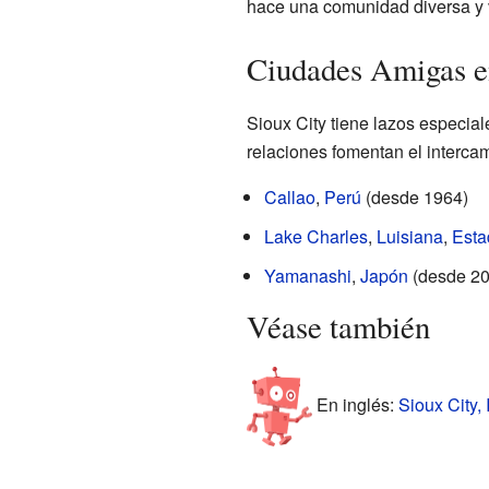
hace una comunidad diversa y 
Ciudades Amigas e
Sioux City tiene lazos especi
relaciones fomentan el intercamb
Callao
,
Perú
(desde 1964)
Lake Charles
,
Luisiana
,
Esta
Yamanashi
,
Japón
(desde 20
Véase también
En inglés:
Sioux City, 