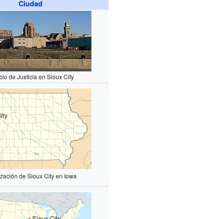
Ciudad
cio de Justicia en Sioux City
ity
ización de Sioux City en Iowa
Sioux City