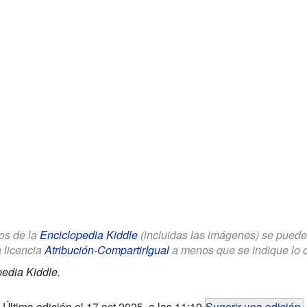
los de la
Enciclopedia Kiddle
(incluidas las imágenes) se puede u
a licencia
Atribución-CompartirIgual
a menos que se indique lo con
edia Kiddle.
Última edición el 17 oct 2025, a las 11:19
Sugerir una edición
.