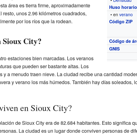
sta área es tierra firme, aproximadamente
Huso horari
l resto, unos 2.96 kilómetros cuadrados,
• en
verano
almente por los ríos que la rodean.
Código ZIP
n Sioux City?
Código de ár
GNIS
uatro estaciones bien marcadas. Los veranos
aturas que pueden ser bastante altas. Los
ríos y a menudo traen nieve. La ciudad recibe una cantidad modera
vera y verano los más húmedos. También hay días soleados, lo 
viven en Sioux City?
lación de Sioux City era de 82.684 habitantes. Esto significa 
sonas. La ciudad es un lugar donde conviven personas de difer