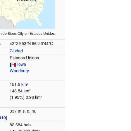
n de Sioux City en Estados Unidos
42°29′53″N
96°23′44″O
s
Ciudad
Estados Unidos
Iowa
Woodbury
151.5
km²
148.54 km²
(1.95%) 2.96 km²
337 m s. n. m.
010
)
82 684 hab.
545,78 hab./km²