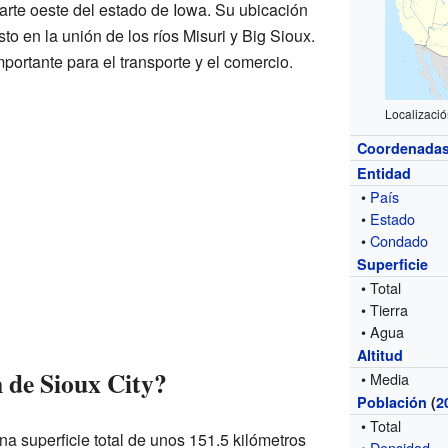
arte oeste del estado de Iowa. Su ubicación
to en la unión de los ríos Misuri y Big Sioux.
mportante para el transporte y el comercio.
Localizació
Coordenada
Entidad
•
País
•
Estado
•
Condado
Superficie
• Total
• Tierra
• Agua
Altitud
n de Sioux City?
• Media
Población
(
2
• Total
na superficie total de unos 151.5 kilómetros
•
Densidad