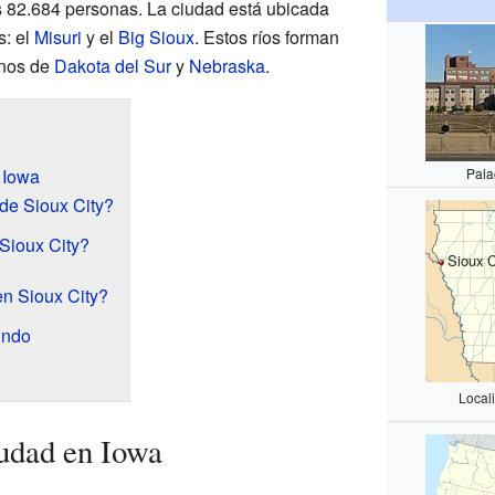
s 82.684 personas. La ciudad está ubicada
s: el
Misuri
y el
Big Sioux
. Estos ríos forman
inos de
Dakota del Sur
y
Nebraska
.
 Iowa
Pala
 de Sioux City?
Sioux City?
Sioux C
n Sioux City?
undo
Local
udad en Iowa