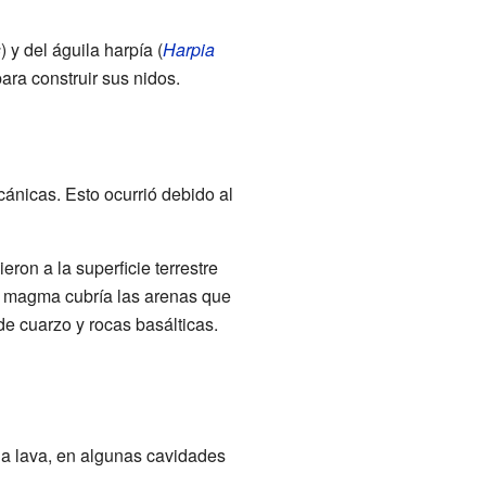
s
) y del águila harpía (
Harpia
ara construir sus nidos.
lcánicas. Esto ocurrió debido al
ron a la superficie terrestre
el magma cubría las arenas que
de cuarzo y rocas basálticas.
 la lava, en algunas cavidades