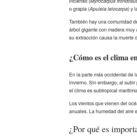
incienso (
Myrocarpus frondosu
o grapia (
Apuleia leiocarpa
) y 
También hay una comunidad de 
árbol gigante con madera muy a
su extracción causa la muerte d
¿Cómo es el clima e
En la parte más occidental de l
invierno. Sin embargo, al subir 
el clima es subtropical marítim
Los vientos que vienen del océ
anuales. La humedad del aire e
¿Por qué es import