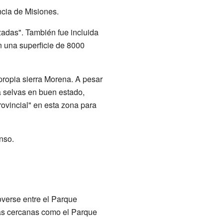
ncia de Misiones.
zadas". También fue incluida
n una superficie de 8000
 propia sierra Morena. A pesar
a selvas en buen estado,
vincial" en esta zona para
nso.
verse entre el Parque
vas cercanas como el Parque