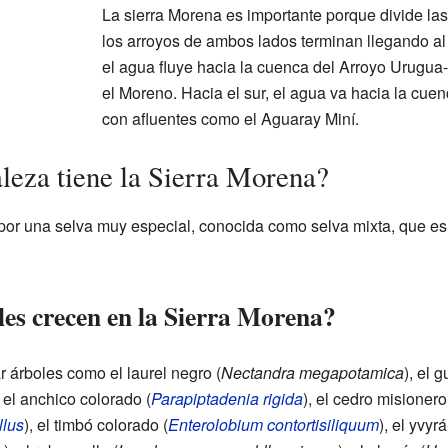
La sierra Morena es importante porque divide la
los arroyos de ambos lados terminan llegando a
el agua fluye hacia la cuenca del Arroyo Urugua-
el Moreno. Hacia el sur, el agua va hacia la cu
con afluentes como el Aguaray Miní.
aleza tiene la Sierra Morena?
por una selva muy especial, conocida como selva mixta, que es 
les crecen en la Sierra Morena?
 árboles como el laurel negro (
Nectandra megapotamica
), el 
, el anchico colorado (
Parapiptadenia rigida
), el cedro misionero
llus
), el timbó colorado (
Enterolobium contortisiliquum
), el yvyrá