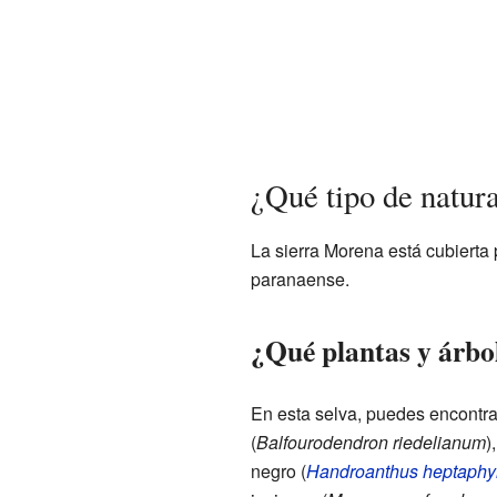
¿Qué tipo de natur
La sierra Morena está cubierta 
paranaense.
¿Qué plantas y árbo
En esta selva, puedes encontrar
(
Balfourodendron riedelianum
)
negro (
Handroanthus heptaphy