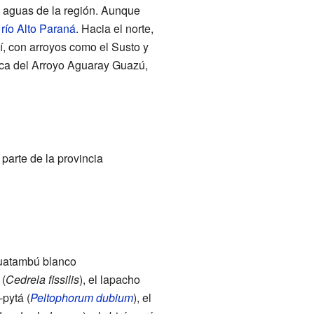
s aguas de la región. Aunque
l
río Alto Paraná
. Hacia el norte,
í, con arroyos como el Susto y
enca del Arroyo Aguaray Guazú,
parte de la provincia
guatambú blanco
 (
Cedrela fissilis
), el lapacho
-pytá (
Peltophorum dubium
), el