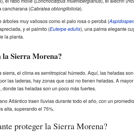
s
), el rabo molle (
Lonchocarpus muehlbergianus
), el alecrín (
Ho
la cancharana (
Cabralea oblongifoliola
).
árboles muy valiosos como el palo rosa o perobá (
Aspidosper
preciada, y el palmito (
Euterpe edulis
), una palma elegante cu
e la planta.
n la Sierra Morena?
a sierra, el clima es semitropical húmedo. Aquí, las heladas so
por las laderas, hay zonas que casi no tienen heladas. A mayor al
o, donde las heladas son un poco más fuertes.
ano Atlántico traen lluvias durante todo el año, con un promedi
s alta, superando el 75%.
ante proteger la Sierra Morena?