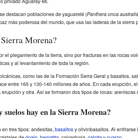
io privado Aguaray-Mí.
, se destacan poblaciones de yaguareté (
Panthera onca australi
apaz más poderosa del mundo, que usa las laderas de la sierra p
 Sierra Morena?
 el plegamiento de la tierra, sino por fracturas en las rocas vo
icas y al levantamiento de toda la región.
cánicas, como las de la Formación Serra Geral y basaltos, salie
hace entre 165 y 130-140 millones de años. En cada erupción, 
erupción y otra. Así se formaron dos tipos de rocas: areniscas 
y suelos hay en la Sierra Morena?
 en tres tipos: andesitas,
basaltos
y olivinbasaltos. Al enfriarse
cristales de
ópalo
,
hematita
, calcedonia,
calcita
y
cuarzo
.