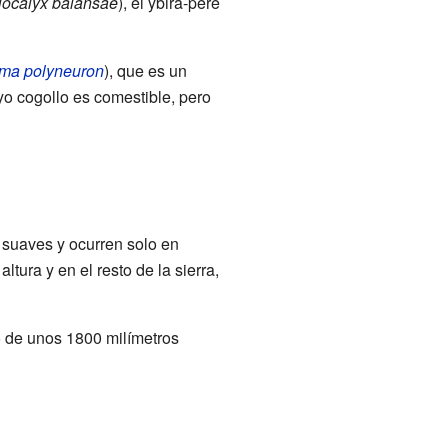
localyx balansae
), el ybirá-peré
ma polyneuron
), que es un
yo cogollo es comestible, pero
n suaves y ocurren solo en
tura y en el resto de la sierra,
o de unos 1800 milímetros