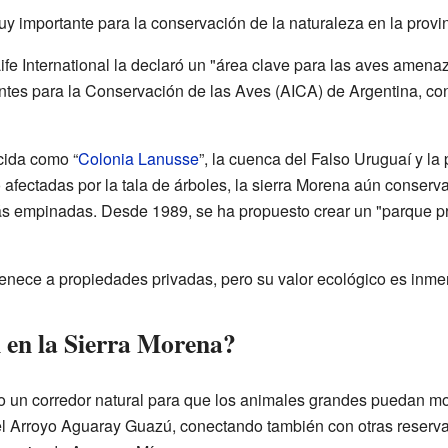
y importante para la conservación de la naturaleza en la provi
ife International la declaró un "área clave para las aves amena
tes para la Conservación de las Aves (AICA) de Argentina, co
cida como “
Colonia Lanusse
”, la cuenca del Falso Uruguaí y la
 afectadas por la tala de árboles, la sierra Morena aún conserv
s empinadas. Desde 1989, se ha propuesto crear un "parque pro
rtenece a propiedades privadas, pero su valor ecológico es inme
 en la Sierra Morena?
o un corredor natural para que los animales grandes puedan mo
 del Arroyo Aguaray Guazú, conectando también con otras reser