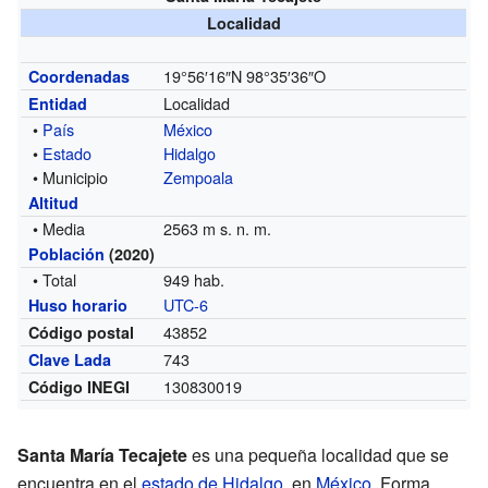
Localidad
19°56′16″N
98°35′36″O
Coordenadas
Localidad
Entidad
•
País
México
•
Estado
Hidalgo
• Municipio
Zempoala
Altitud
• Media
2563 m s. n. m.
Población
(2020)
• Total
949 hab.
UTC-6
Huso horario
43852
Código postal
743
Clave Lada
130830019
Código INEGI
Santa María Tecajete
es una pequeña localidad que se
encuentra en el
estado de Hidalgo
, en
México
. Forma