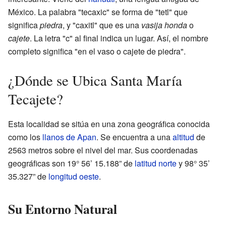
México. La palabra "tecaxic" se forma de "tetl" que
significa
piedra
, y "caxitl" que es una
vasija honda
o
cajete
. La letra "c" al final indica un lugar. Así, el nombre
completo significa "en el vaso o cajete de piedra".
¿Dónde se Ubica Santa María
Tecajete?
Esta localidad se sitúa en una zona geográfica conocida
como los
llanos de Apan
. Se encuentra a una
altitud
de
2563 metros sobre el nivel del mar. Sus coordenadas
geográficas son 19° 56’ 15.188” de
latitud
norte
y 98° 35’
35.327” de
longitud
oeste
.
Su Entorno Natural