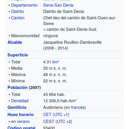
•
Departamento
Sena-San Denis
•
Distrito
Distrito de Saint-Denis
•
Cantón
del cantón de Saint-Ouen-sur-
Chef-lieu
Seine
+ cantón de Saint-Denis-Sud
.
• Mancomunidad
ninguna
Jacqueline Rouillon-Dambreville
Alcalde
(2008 - 2014)
Superficie
• Total
4.31
km²
• Media
35 m s. n. m.
• Máxima
48 m s. n. m.
• Mínima
22 m s. n. m.
Población
(2007)
• Total
43 954 hab.
•
Densidad
12 306,5 hab./km²
Audoniens (en
francés
)
Gentilicio
CET
(
UTC +1
)
Huso horario
• en
verano
CEST
(
UTC +2
)
93400
Código postal