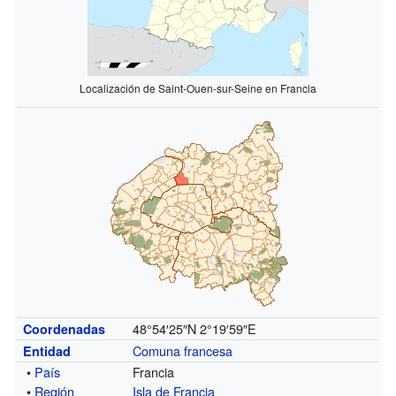
Localización de Saint-Ouen-sur-Seine en Francia
48°54′25″N
2°19′59″E
Coordenadas
Comuna francesa
Entidad
•
País
Francia
•
Región
Isla de Francia