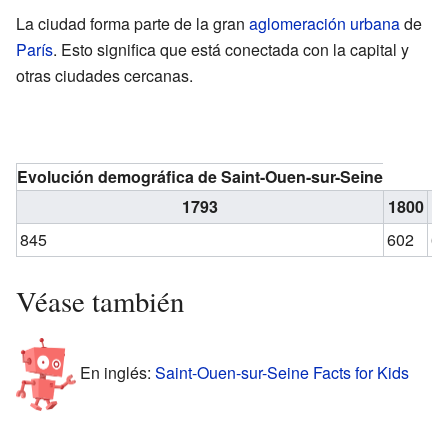
La ciudad forma parte de la gran
aglomeración urbana
de
París
. Esto significa que está conectada con la capital y
otras ciudades cercanas.
Evolución demográfica de Saint-Ouen-sur-Seine
1793
1800
1
845
602
6
Véase también
En inglés:
Saint-Ouen-sur-Seine Facts for Kids