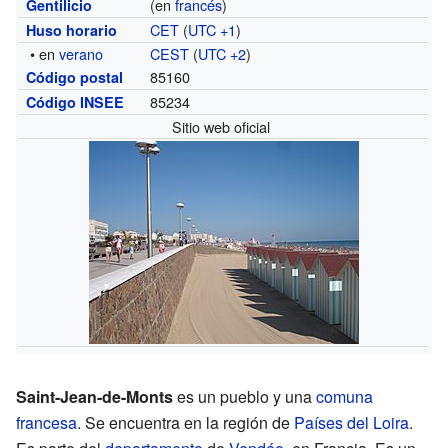
(en
francés
)
Gentilicio
CET
(
UTC +1
)
Huso horario
• en
verano
CEST
(
UTC +2
)
85160
Código postal
85234
Código INSEE
Sitio web oficial
Saint-Jean-de-Monts
es un pueblo y una
comuna
francesa
. Se encuentra en la región de
Países del Loira
.