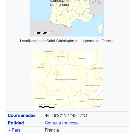
Christophe-
du-Ligneron
Localización de Saint-Christophe-du-Ligneron en Francia
46°49′27″N
1°45′47″O
Coordenadas
Comuna francesa
Entidad
•
País
Francia