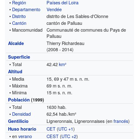
•
Región
Países del Loira
•
Departamento
Vendée
•
Distrito
distrito de Les Sables-d'Olonne
•
Cantón
cantón de Palluau
• Mancomunidad
Communauté de communes du Pays de
Palluau
Thierry Richardeau
Alcalde
(2008 - 2014)
Superficie
• Total
42.42
km²
Altitud
• Media
15, 69 y 47 m s. n. m.
• Máxima
69 m s. n. m.
• Mínima
15 m s. n. m.
Población
(1999)
• Total
1630 hab.
•
Densidad
62,54 hab./km²
Ligneronnais, Ligneronnaises (en
francés
)
Gentilicio
CET
(
UTC +1
)
Huso horario
• en
verano
CEST
(
UTC +2
)