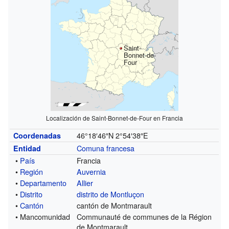
Saint-
Bonnet-de-
Four
Localización de Saint-Bonnet-de-Four en Francia
46°18′46″N
2°54′38″E
Coordenadas
Comuna francesa
Entidad
•
País
Francia
•
Región
Auvernia
•
Departamento
Allier
•
Distrito
distrito de Montluçon
•
Cantón
cantón de Montmarault
• Mancomunidad
Communauté de communes de la Région
de Montmarault