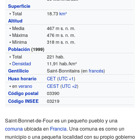
Superficie
• Total
18.73
km²
Altitud
• Media
467 m s. n. m.
• Máxima
476 m s. n. m.
• Mínima
318 m s. n. m.
Población
(1999)
• Total
221 hab.
•
Densidad
11,91 hab./km²
Saint-Bonnitains (en
francés
)
Gentilicio
CET
(
UTC +1
)
Huso horario
• en
verano
CEST
(
UTC +2
)
03390
Código postal
03219
Código INSEE
Saint-Bonnet-de-Four es un pequeño pueblo y una
comuna
ubicada en
Francia
. Una comuna es como un
municipio o una pequeña localidad con su propio gobierno