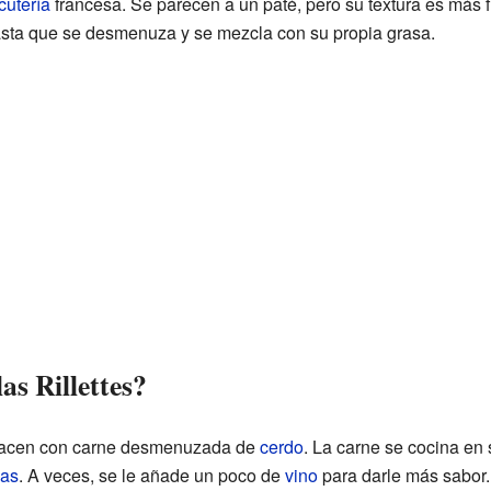
cutería
francesa. Se parecen a un paté, pero su textura es más 
sta que se desmenuza y se mezcla con su propia grasa.
as Rillettes?
e hacen con carne desmenuzada de
cerdo
. La carne se cocina en
ias
. A veces, se le añade un poco de
vino
para darle más sabor.