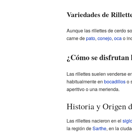
Variedades de Rillett
Aunque las rillettes de cerdo 
carne de
pato
,
conejo
,
oca
o in
¿Cómo se disfrutan l
Las rillettes suelen venderse 
habitualmente en
bocadillos
o s
aperitivo o una merienda.
Historia y Origen de
Las rillettes nacieron en el
sigl
la región de
Sarthe
, en la ciud