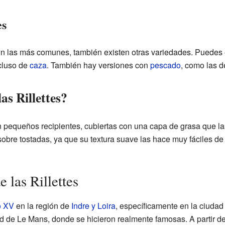
es
son las más comunes, también existen otras variedades. Puedes e
cluso de
caza
. También hay versiones con
pescado
, como las 
as Rillettes?
en pequeños recipientes, cubiertas con una capa de grasa que l
obre tostadas, ya que su textura suave las hace muy fáciles de
 las Rillettes
o XV
en la región de
Indre y Loira
, específicamente en la ciudad
ad de Le Mans, donde se hicieron realmente famosas. A partir d