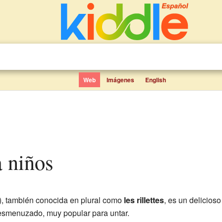
Web
Imágenes
English
ra niños
t"), también conocida en plural como
les rillettes
, es un delicioso
esmenuzado, muy popular para untar.