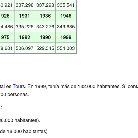
40.921
337.298
337.298
335.541
1926
1931
1936
1946
34.486
335.226
343.276
349.685
1975
1982
1990
1999
78.601
506.097
529.345
554.003
tal es
Tours
. En 1999, tenía más de 132.000 habitantes. Si con
000 personas.
:
6.000 habitantes).
 de 16.000 habitantes).