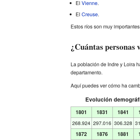
El
Vienne
.
El
Creuse
.
Estos ríos son muy importantes p
¿Cuántas personas v
La población de Indre y Loira h
departamento.
Aquí puedes ver cómo ha cambi
Evolución demográfi
1801
1831
1841
268.924
297.016
306.328
3
1872
1876
1881