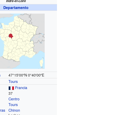
Indre-et-Loire
Departamento
47°15′00″N
0°40′00″E
s
Tours
Francia
37
Centro
Tours
ras
Chinon