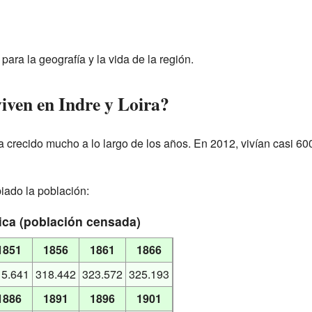
ara la geografía y la vida de la región.
iven en Indre y Loira?
a crecido mucho a lo largo de los años. En 2012, vivían casi 6
ado la población:
ca (población censada)
1851
1856
1861
1866
15.641
318.442
323.572
325.193
1886
1891
1896
1901