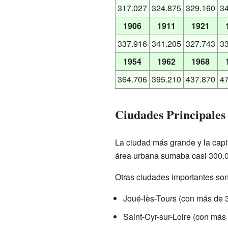
317.027
324.875
329.160
3
1906
1911
1921
337.916
341.205
327.743
3
1954
1962
1968
364.706
395.210
437.870
4
Ciudades Principales
La ciudad más grande y la capi
área urbana sumaba casi 300.
Otras ciudades importantes son
Joué-lès-Tours (con más de 3
Saint-Cyr-sur-Loire (con más