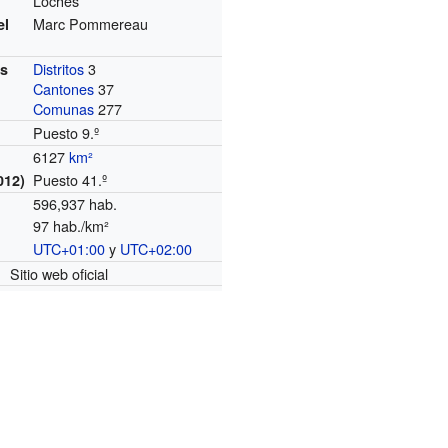
Loches
Marc Pommereau
el
Distritos
3
es
Cantones
37
Comunas
277
Puesto 9.º
6127
km²
Puesto 41.º
012)
596,937 hab.
97 hab./km²
UTC+01:00
y
UTC+02:00
o
Sitio web oficial