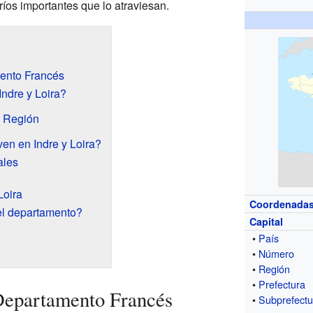
íos importantes que lo atraviesan.
mento Francés
ndre y Loira?
a Región
en en Indre y Loira?
ales
Loira
Coordenada
l departamento?
Capital
•
País
•
Número
•
Región
•
Prefectura
Departamento Francés
•
Subprefectu