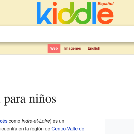
Web
Imágenes
English
a para niños
ncés
como
Indre-et-Loire
) es un
ncuentra en la región de
Centro-Valle de