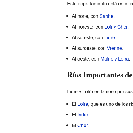
Este departamento está en el c
Al norte, con
Sarthe
.
Al noreste, con
Loir y Cher
.
Al sureste, con
Indre
.
Al suroeste, con
Vienne
.
Al oeste, con
Maine y Loira
.
Ríos Importantes de
Indre y Loira es famoso por sus
El
Loira
, que es uno de los r
El
Indre
.
El
Cher
.