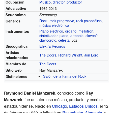
Músico
,
director
,
productor
Ocupación
1965-2013
Años activo
Seudónimo
Screaming
Rock
,
rock progresivo
,
rock psicodélico
,
Géneros
música electrónica
Piano eléctrico
,
órgano
,
mellotron
,
Instrumentos
sintetizador
,
piano
,
armonio
,
clavecín
,
clavicordio
,
celesta
, voz
Elektra Records
Discográfica
Artistas
The Doors
,
Richard Wright
,
Jon Lord
relacionados
The Doors
Miembro de
Ray Manzarek
Sitio web
Salón de la Fama del Rock
Distinciones
Raymond Daniel Manzarek
, conocido como
Ray
Manzarek
, fue un talentoso músico, productor y escritor
estadounidense. Nació en
Chicago
,
Estados Unidos
, el 12
de febrero de 1939, y falleció en
Rosenheim
,
Alemania
, el