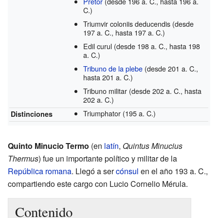
Pretor
(desde 196 a. C., hasta 196 a.
C.)
Triumvir coloniis deducendis
(desde
197 a. C., hasta 197 a. C.)
Edil curul
(desde 198 a. C., hasta 198
a. C.)
Tribuno de la plebe
(desde 201 a. C.,
hasta 201 a. C.)
Tribuno militar
(desde 202 a. C., hasta
202 a. C.)
Triumphator
(195 a. C.)
Distinciones
Quinto Minucio Termo
(en
latín
,
Quintus Minucius
Thermus
) fue un importante político y militar de la
República romana
. Llegó a ser
cónsul
en el año 193 a. C.,
compartiendo este cargo con Lucio Cornelio Mérula.
Contenido