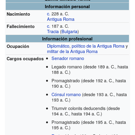
Información personal
c.
228 a. C.
Nacimiento
Antigua Roma
c.
187 a. C.
Fallecimiento
Tracia
(
Bulgaria
)
Información profesional
Diplomático
,
político de la Antigua Roma
y
Ocupación
militar de la Antigua Roma
Senador romano
Cargos ocupados
Legado romano
(desde 189 a. C., hasta
188 a. C.)
Promagistrado
(desde 192 a. C., hasta
190 a. C.)
Cónsul romano
(desde 193 a. C., hasta
193 a. C.)
Triumvir coloniis deducendis
(desde
194 a. C., hasta 194 a. C.)
Promagistrado
(desde 195 a. C., hasta
195 a. C.)