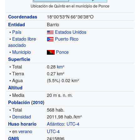
Ubicación de Quinto en el municipio de Ponce
18°00′53″N
66°36′38″O
Coordenadas
Barrio
Entidad
•
País
Estados Unidos
•
Estado libre
Puerto Rico
asociado
•
Municipio
Ponce
Superficie
• Total
0.28
km²
• Tierra
0.27 km²
• Agua
(5.5%) 0.02 km²
Altitud
• Media
20 m s. n. m.
Población
(
2010
)
• Total
568 hab.
•
Densidad
2011,98 hab./km²
Atlántico
:
UTC-4
Huso horario
• en
verano
UTC-4
2415896
GNIS