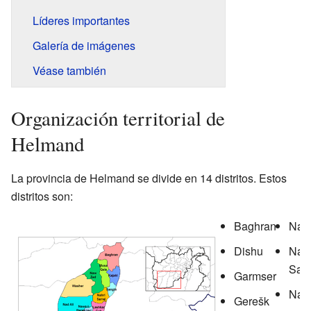
Líderes importantes
Galería de imágenes
Véase también
Organización territorial de
Helmand
La provincia de Helmand se divide en 14 distritos. Estos
distritos son:
Baghran
Nad 
Dishu
Nahr
Sarr
Garmser
Naw
Gerešk