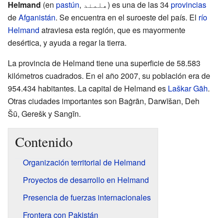
Helmand
(en
pastún
,
هلمند
‎) es una de las 34
provincias
de
Afganistán
. Se encuentra en el suroeste del país. El
río
Helmand
atraviesa esta región, que es mayormente
desértica, y ayuda a regar la tierra.
La provincia de Helmand tiene una superficie de 58.583
kilómetros cuadrados. En el año 2007, su población era de
954.434 habitantes. La capital de Helmand es
Laškar Gāh
.
Otras ciudades importantes son Baġrān, Darwīšan, Deh
Šū, Gerešk y Sangīn.
Contenido
Organización territorial de Helmand
Proyectos de desarrollo en Helmand
Presencia de fuerzas internacionales
Frontera con Pakistán