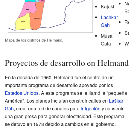
Nawa
Kajaki
Bara
Lashkar
Reg
Gah
San
Musa
Mapa de los distritos de Helmand.
Qala
Was
Proyectos de desarrollo en Helmand
En la década de 1960, Helmand fue el centro de un
importante programa de desarrollo apoyado por los
Estados Unidos
. A este programa se le llamó la "pequeña
América". Los planes incluían construir calles en
Laškar
Gāh
, crear una red de canales para
irrigación
y construir
una gran presa para generar electricidad. Este programa
se detuvo en 1978 debido a cambios en el gobierno.