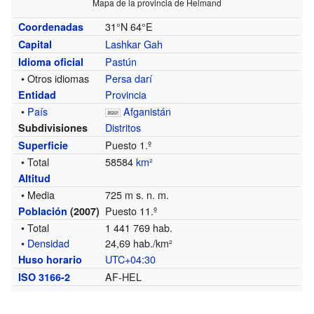
Mapa de la provincia de Helmand
31°N
64°E
Coordenadas
Lashkar Gah
Capital
Pastún
Idioma oficial
• Otros idiomas
Persa darí
Provincia
Entidad
•
País
Afganistán
Distritos
Subdivisiones
Puesto 1.º
Superficie
• Total
58584
km²
Altitud
• Media
725 m s. n. m.
Puesto 11.º
Población
(2007)
• Total
1 441 769 hab.
•
Densidad
24,69 hab./km²
UTC+04:30
Huso horario
AF-HEL
ISO 3166-2