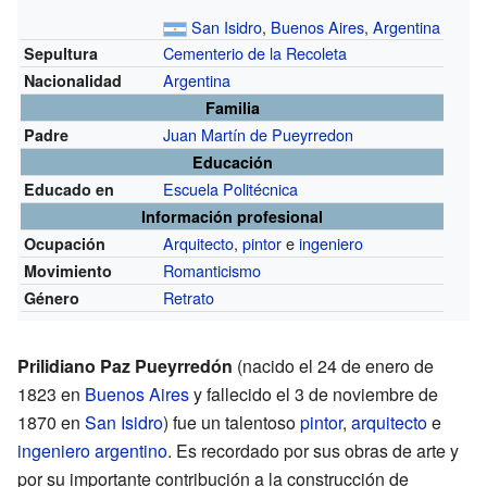
San Isidro
,
Buenos Aires
,
Argentina
Cementerio de la Recoleta
Sepultura
Argentina
Nacionalidad
Familia
Juan Martín de Pueyrredon
Padre
Educación
Escuela Politécnica
Educado en
Información profesional
Arquitecto
,
pintor
e
ingeniero
Ocupación
Romanticismo
Movimiento
Retrato
Género
Prilidiano Paz Pueyrredón
(nacido el 24 de enero de
1823 en
Buenos Aires
y fallecido el 3 de noviembre de
1870 en
San Isidro
) fue un talentoso
pintor
,
arquitecto
e
ingeniero
argentino
. Es recordado por sus obras de arte y
por su importante contribución a la construcción de