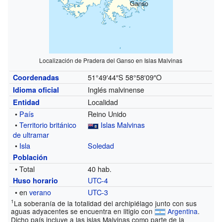
Ganso
Localización de Pradera del Ganso en Islas Malvinas
51°49′44″S
58°58′09″O
Coordenadas
Inglés malvinense
Idioma oficial
Localidad
Entidad
•
País
Reino Unido
•
Territorio británico
Islas Malvinas
de ultramar
•
Isla
Soledad
Población
• Total
40 hab.
UTC-4
Huso horario
• en
verano
UTC-3
1
La soberanía de la totalidad del archipiélago junto con sus
aguas adyacentes se encuentra en litigio con
Argentina
.
Dicho país incluye a las islas Malvinas como parte de la