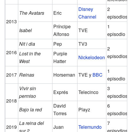
Disney
2
The Avatars
Eric
Channel
episodios
2013
Príncipe
1
Isabel
TVE
Alfonso
episodio
Nit i dia
Pep
TV3
2
2016
Lost in the
Purple
episodios
Nickelodeon
West
Hatter
1
2017
Reinas
Horseman
TVE y
BBC
episodio
Vivir sin
3
Exprés
Telecinco
permiso
episodios
2018
David
6
Bajo la red
Playz
Torres
episodios
La reina del
7
2019
Juan
Telemundo
sur 2
episodios