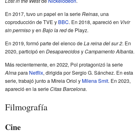
Lost in the West
de
Nickelodeon
.
En 2017, tuvo un papel en la serie
Reinas
, una
coproducción de TVE y
BBC
. En 2018, apareció en
Vivir
sin permiso
y en
Bajo la red
de Playz.
En 2019, formó parte del elenco de
La reina del sur 2
. En
2020, participó en
Desaparecidos
y
Campamento Albanta
.
Más recientemente, en 2022, Pol protagonizó la serie
Alma
para
Netflix
, dirigida por Sergio G. Sánchez. En esta
serie, trabajó junto a Mireia Oriol y
Milena Smit
. En 2023,
apareció en la serie
Citas Barcelona
.
Filmografía
Cine