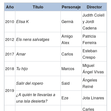
Año
Título
Personaje
Director
Judith Colell
2010
Elisa K
Germà
y Jordi
Cadena
Amigo
Patricia
2012
Els nens salvatges
Alex
Ferreira
Esteban
2017
Amar
Carlos
Crespo
Miguel
2018
Tu hijo
Marcos
Ángel Vivas
Ángeles
Salir del ropero
Said
Reiné
2019
¿A quién te llevarías a
Eze
Jota Linares
una isla desierta?
Carles