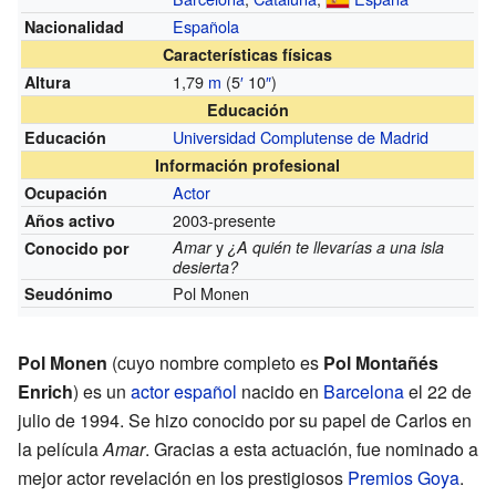
Española
Nacionalidad
Características físicas
1,79
m
(5
′
10
″
)
Altura
Educación
Universidad Complutense de Madrid
Educación
Información profesional
Actor
Ocupación
2003-presente
Años activo
y
Amar
¿A quién te llevarías a una isla
Conocido por
desierta?
Pol Monen
Seudónimo
Pol Monen
(cuyo nombre completo es
Pol Montañés
Enrich
) es un
actor
español
nacido en
Barcelona
el 22 de
julio de 1994. Se hizo conocido por su papel de Carlos en
la película
Amar
. Gracias a esta actuación, fue nominado a
mejor actor revelación en los prestigiosos
Premios Goya
.