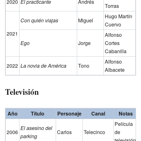
2020
El practicante
Andrés
Torras
Hugo Martín
Con quién viajas
Miguel
Cuervo
2021
Alfonso
Ego
Jorge
Cortes
Cabanilla
Alfonso
2022
La novia de América
Tono
Albacete
Televisión
Año
Título
Personaje
Canal
Notas
Película
El asesino del
2006
Carlos
Telecinco
de
parking
televisión