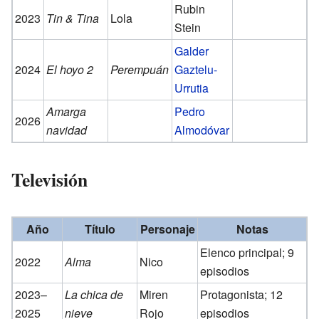
Rubin
2023
Tin & Tina
Lola
Stein
Galder
2024
El hoyo 2
Perempuán
Gaztelu-
Urrutia
Amarga
Pedro
2026
navidad
Almodóvar
Televisión
Año
Título
Personaje
Notas
Elenco principal; 9
2022
Alma
Nico
episodios
2023–
La chica de
Miren
Protagonista; 12
2025
nieve
Rojo
episodios