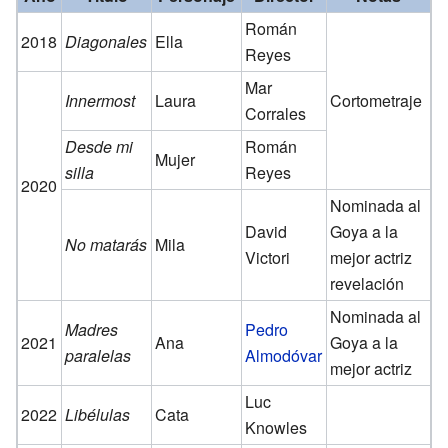
Román
2018
Diagonales
Ella
Reyes
Mar
Innermost
Laura
Cortometraje
Corrales
Desde mi
Román
Mujer
silla
Reyes
2020
Nominada al
David
Goya a la
No matarás
Mila
Victori
mejor actriz
revelación
Nominada al
Madres
Pedro
2021
Ana
Goya a la
paralelas
Almodóvar
mejor actriz
Luc
2022
Libélulas
Cata
Knowles