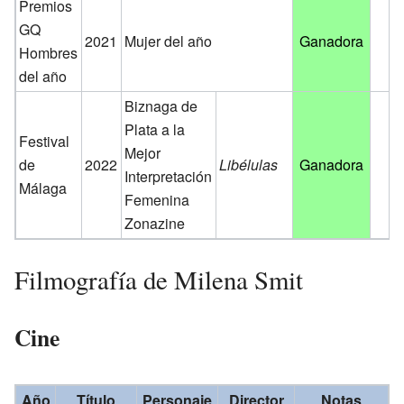
Premios
GQ
2021
Mujer del año
Ganadora
Hombres
del año
Biznaga de
Plata a la
Festival
Mejor
de
2022
Libélulas
Ganadora
Interpretación
Málaga
Femenina
Zonazine
Filmografía de Milena Smit
Cine
Año
Título
Personaje
Director
Notas