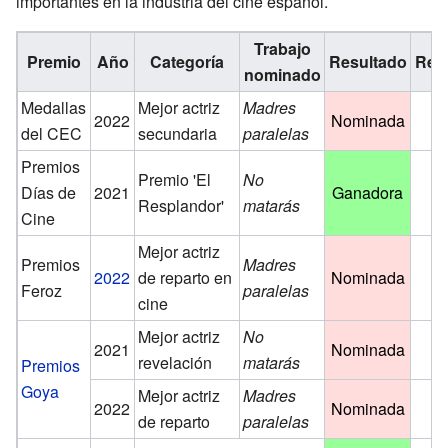
importantes en la industria del cine español.
Trabajo
Premio
Año
Categoría
Resultado
Ref.
nominado
Medallas
Mejor actriz
Madres
2022
Nominada
del CEC
secundaria
paralelas
Premios
Premio 'El
No
Días de
2021
Ganadora
Resplandor'
matarás
Cine
Mejor actriz
Premios
Madres
2022
de reparto en
Nominada
Feroz
paralelas
cine
Mejor actriz
No
2021
Nominada
revelación
matarás
Premios
Goya
Mejor actriz
Madres
2022
Nominada
de reparto
paralelas