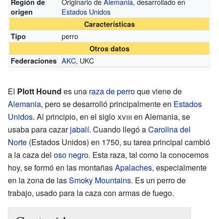
Originario de
Alemania
, desarrollado en
Región de
Estados Unidos
origen
Características
perro
Tipo
Otros datos
AKC
, UKC
Federaciones
El
Plott Hound
es una
raza de perro
que viene de
Alemania
, pero se desarrolló principalmente en
Estados
Unidos
. Al principio, en el siglo
xviii
en Alemania, se
usaba para cazar
jabalí
. Cuando llegó a
Carolina del
Norte
(Estados Unidos) en 1750, su tarea principal cambió
a la caza del
oso negro
. Esta raza, tal como la conocemos
hoy, se formó en las montañas
Apalaches
, especialmente
en la zona de las
Smoky Mountains
. Es un perro de
trabajo, usado para la caza con armas de fuego.