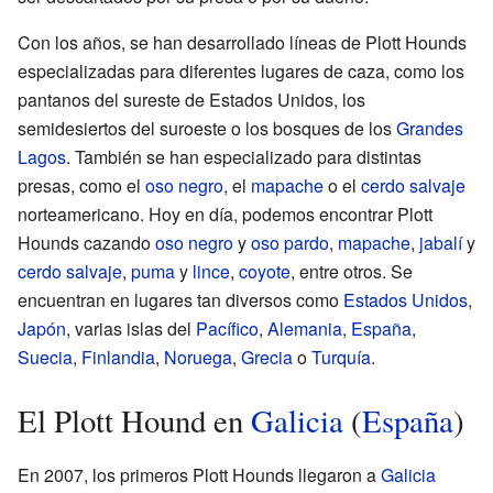
Con los años, se han desarrollado líneas de Plott Hounds
especializadas para diferentes lugares de caza, como los
pantanos del sureste de Estados Unidos, los
semidesiertos del suroeste o los bosques de los
Grandes
Lagos
. También se han especializado para distintas
presas, como el
oso negro
, el
mapache
o el
cerdo salvaje
norteamericano. Hoy en día, podemos encontrar Plott
Hounds cazando
oso negro
y
oso pardo
,
mapache
,
jabalí
y
cerdo salvaje
,
puma
y
lince
,
coyote
, entre otros. Se
encuentran en lugares tan diversos como
Estados Unidos
,
Japón
, varias islas del
Pacífico
,
Alemania
,
España
,
Suecia
,
Finlandia
,
Noruega
,
Grecia
o
Turquía
.
El Plott Hound en
Galicia
(
España
)
En 2007, los primeros Plott Hounds llegaron a
Galicia