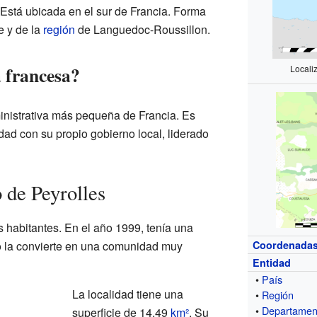
 Está ubicada en el sur de Francia. Forma
 y de la
región
de Languedoc-Roussillon.
 francesa?
Locali
inistrativa más pequeña de Francia. Es
d con su propio gobierno local, liderado
 de Peyrolles
 habitantes. En el año 1999, tenía una
o la convierte en una comunidad muy
Coordenada
Entidad
•
País
La localidad tiene una
•
Región
•
Departamen
superficie de 14.49
km²
. Su