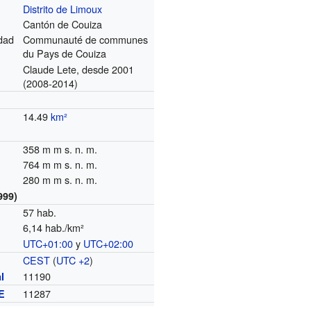
Distrito de Limoux
Cantón de Couiza
dad
Communauté de communes
du Pays de Couiza
Claude Lete, desde 2001
(2008-2014)
14.49
km²
358 m m s. n. m.
764 m m s. n. m.
280 m m s. n. m.
999)
57 hab.
6,14 hab./km²
UTC+01:00
y
UTC+02:00
o
CEST
(
UTC +2
)
11190
l
11287
E