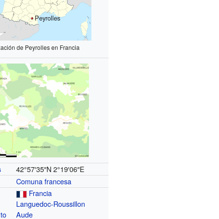
Peyrolles
zación de Peyrolles en Francia
42°57′35″N
2°19′06″E
s
Comuna francesa
Francia
Languedoc-Roussillon
to
Aude