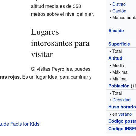
•
Distrito
altitud media es de 358
•
Cantón
metros sobre el nivel del mar.
• Mancomuni
Lugares
Alcalde
interesantes para
Superficie
• Total
visitar
Altitud
• Media
Si visitas Peyrolles, puedes
• Máxima
ras rojas
. Es un lugar ideal para caminar y
• Mínima
Población
(1
• Total
•
Densidad
Huso horari
• en
verano
Código posta
Aude Facts for Kids
Código INSE