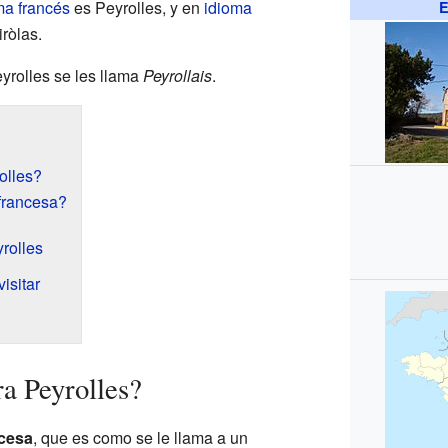
ma francés
es Peyrolles, y en
idioma
E
ròlas.
yrolles se les llama
Peyrollais
.
olles?
francesa?
rolles
isitar
a Peyrolles?
cesa
, que es como se le llama a un