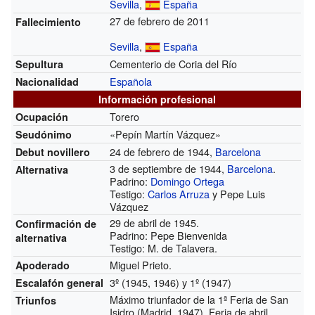
Sevilla
,
España
27 de febrero de 2011
Fallecimiento
Sevilla
,
España
Cementerio de Coria del Río
Sepultura
Española
Nacionalidad
Información profesional
Torero
Ocupación
«Pepín Martín Vázquez»
Seudónimo
24 de febrero de 1944,
Barcelona
Debut novillero
3 de septiembre de 1944,
Barcelona
.
Alternativa
Padrino:
Domingo Ortega
Testigo:
Carlos Arruza
y Pepe Luis
Vázquez
29 de abril de 1945.
Confirmación de
Padrino: Pepe Bienvenida
alternativa
Testigo: M. de Talavera.
Miguel Prieto.
Apoderado
3º (1945, 1946) y 1º (1947)
Escalafón general
Máximo triunfador de la 1ª Feria de San
Triunfos
Isidro (Madrid, 1947), Feria de abril