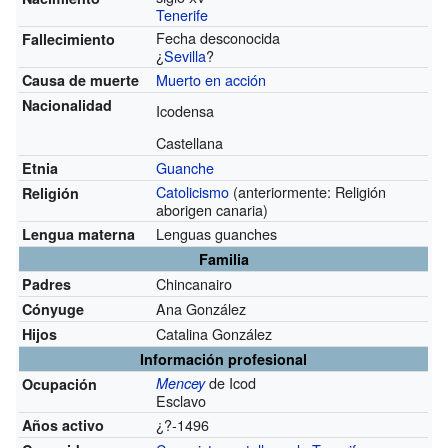
Tenerife
Fecha desconocida
Fallecimiento
¿
Sevilla
?
Muerto en acción
Causa de muerte
Nacionalidad
Icodensa
Castellana
Guanche
Etnia
Catolicismo
(anteriormente: Religión
Religión
aborigen canaria)
Lenguas guanches
Lengua materna
Familia
Chincanairo
Padres
Ana González
Cónyuge
Catalina González
Hijos
Información profesional
de Icod
Mencey
Ocupación
Esclavo
¿?-1496
Años activo