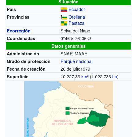
Situación
Ecuador
País
Orellana
Provincias
Pastaza
Selva del Napo
Ecorregión
0°46′S
76°06′O
Coordenadas
Datos generales
SNAP, MAAE
Administración
Parque nacional
Grado de protección
26 de julio1979
Fecha de creación
10 227,36
km²
(1 022 736
ha
)
Superficie