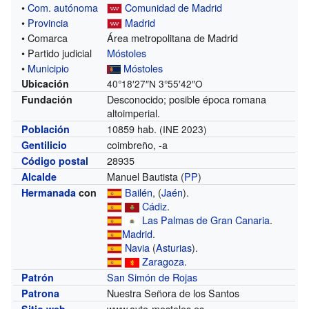
•
Com. autónoma
Comunidad de Madrid
•
Provincia
Madrid
• Comarca
Área metropolitana de Madrid
• Partido judicial
Móstoles
•
Municipio
Móstoles
Ubicación
40°18′27″N
3°55′42″O
Desconocido; posible época romana
Fundación
altoimperial.
10859 hab.
Población
(INE 2023)
coimbreño, -a
Gentilicio
28935
Código postal
Manuel Bautista (
PP
)
Alcalde
Bailén
, (
Jaén
).
Hermanada
con
Cádiz
.
Las Palmas de Gran Canaria
.
Madrid
.
Navia
(
Asturias
).
Zaragoza
.
San Simón de Rojas
Patrón
Nuestra Señora de los Santos
Patrona
www.ayto-mostoles.es
Sitio web