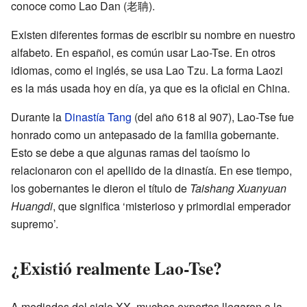
conoce como Lao Dan (老聃).
Existen diferentes formas de escribir su nombre en nuestro
alfabeto. En español, es común usar Lao-Tse. En otros
idiomas, como el inglés, se usa Lao Tzu. La forma Laozi
es la más usada hoy en día, ya que es la oficial en China.
Durante la
Dinastía Tang
(del año 618 al 907), Lao-Tse fue
honrado como un antepasado de la familia gobernante.
Esto se debe a que algunas ramas del taoísmo lo
relacionaron con el apellido de la dinastía. En ese tiempo,
los gobernantes le dieron el título de
Taishang Xuanyuan
Huangdi
, que significa ‘misterioso y primordial emperador
supremo’.
¿Existió realmente Lao-Tse?
A mediados del siglo XX, muchos expertos llegaron a la