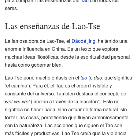
para compartir las enseñanzas del
Tao
con todos los
seres.
Las enseñanzas de Lao-Tse
La famosa obra de Lao-Tse, el
Dàodé jīng
, ha tenido una
enorme influencia en China. Es un texto que explora
muchas ideas filosóficas, desde la espiritualidad personal
hasta cómo gobernar bien.
Lao-Tse pone mucho énfasis en el
tao
(o
dao
, que significa
‘el camino’). Para él, el Tao es el orden invisible y
constante del universo. También destaca el concepto de
wei-wu-wei
(‘acción a través de la inacción’). Esto no
significa no hacer nada, sino actuar de forma natural, sin
forzar las cosas, permitiendo que fluyan armoniosamente
con la naturaleza. Las acciones que siguen el Tao son
más fáciles y productivas. Lao-Tse creía que la violencia