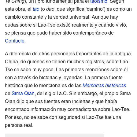
Te Ching
), un libro fundamental para el
taoísmo
. Según
esta obra, el
tao
(o
dao
, que significa ‘camino’) es como un
cambio constante y la verdad universal. Aunque hay
dudas sobre si Lao-Tse existió realmente y cuándo vivió,
se piensa que pudo haber sido contemporáneo de
Confucio
.
A diferencia de otros personajes importantes de la antigua
China, de quienes se tienen muchos registros, sobre Lao-
Tse se sabe muy poco. Las primeras menciones sobre él
son a través de historias y leyendas. La primera fuente
histórica que lo menciona es de las
Memorias históricas
de
Sima Qian
, del siglo I a.C. Sin embargo, el propio Sima
Qian dijo que sus fuentes eran inciertas y que había
encontrado información muy contradictoria sobre Lao-Tse.
Por eso, no se sabe con seguridad si Lao-Tse fue una
persona real.