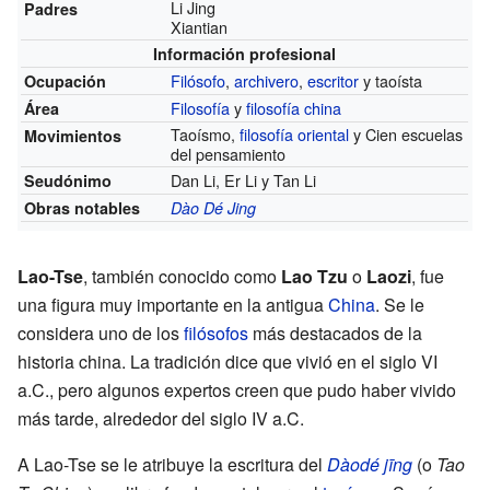
Li Jing
Padres
Xiantian
Información profesional
Filósofo
,
archivero
,
escritor
y taoísta
Ocupación
Filosofía
y
filosofía china
Área
Taoísmo,
filosofía oriental
y Cien escuelas
Movimientos
del pensamiento
Dan Li, Er Li y Tan Li
Seudónimo
Obras notables
Dào Dé Jing
Lao-Tse
, también conocido como
Lao Tzu
o
Laozi
, fue
una figura muy importante en la antigua
China
. Se le
considera uno de los
filósofos
más destacados de la
historia china. La tradición dice que vivió en el siglo VI
a.C., pero algunos expertos creen que pudo haber vivido
más tarde, alrededor del siglo IV a.C.
A Lao-Tse se le atribuye la escritura del
Dàodé jīng
(o
Tao