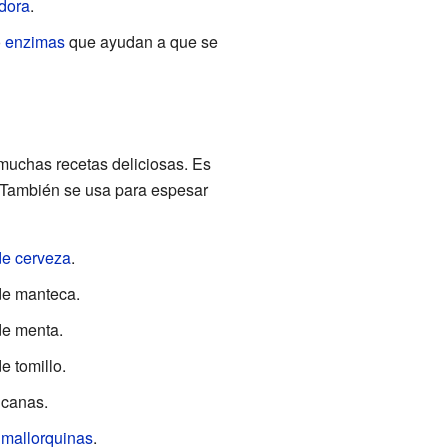
adora
.
o
enzimas
que ayudan a que se
muchas recetas deliciosas. Es
 También se usa para espesar
e cerveza
.
e manteca.
e menta.
e tomillo.
canas.
mallorquinas
.