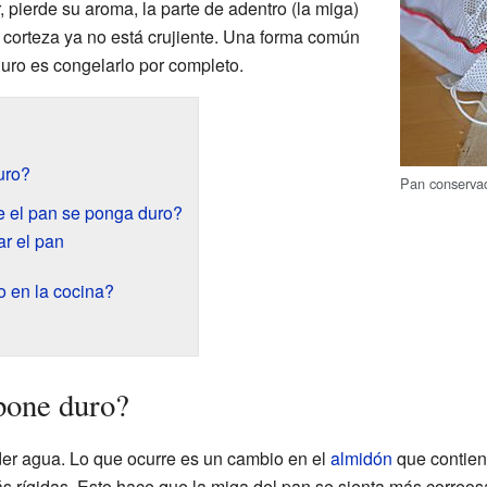
 pierde su aroma, la parte de adentro (la miga)
a corteza ya no está crujiente. Una forma común
duro es congelarlo por completo.
uro?
Pan conserva
 el pan se ponga duro?
ar el pan
o en la cocina?
 pone duro?
der agua. Lo que ocurre es un cambio en el
almidón
que contien
s rígidas. Esto hace que la miga del pan se sienta más correosa