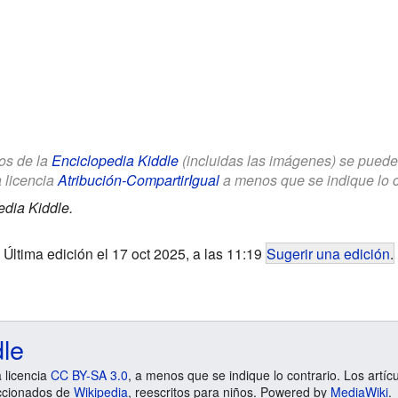
los de la
Enciclopedia Kiddle
(incluidas las imágenes) se puede u
a licencia
Atribución-CompartirIgual
a menos que se indique lo con
edia Kiddle.
Última edición el 17 oct 2025, a las 11:19
Sugerir una edición
.
dle
a licencia
CC BY-SA 3.0
, a menos que se indique lo contrario. Los artíc
ccionados de
Wikipedia
, reescritos para niños. Powered by
MediaWiki
.