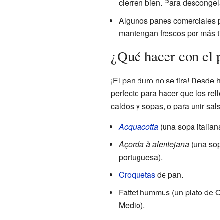
cierren bien. Para desconge
Algunos panes comerciales 
mantengan frescos por más t
¿Qué hacer con el 
¡El pan duro no se tira! Desde
perfecto para hacer que los rel
caldos y sopas, o para unir sa
Acquacotta
(una sopa italiana
Açorda à alentejana
(una so
portuguesa).
Croquetas
de pan.
Fattet hummus (un plato de O
Medio).