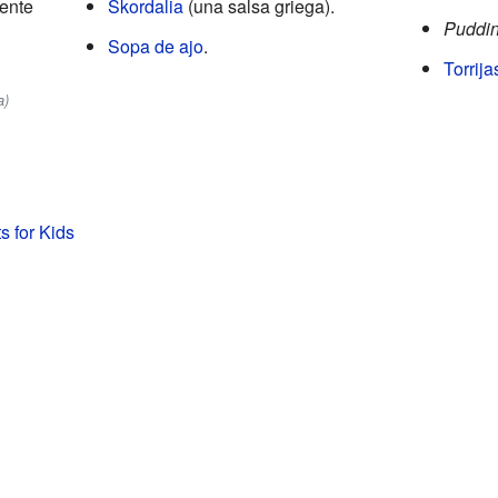
ente
Skordalia
(una salsa griega).
Puddi
Sopa de ajo
.
Torrija
a)
s for Kids