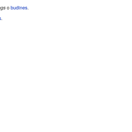
ngs
o
budines
.
s
.