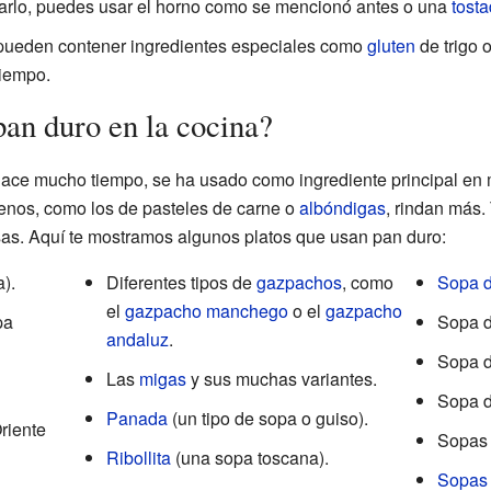
larlo, puedes usar el horno como se mencionó antes o una
tost
pueden contener ingredientes especiales como
gluten
de trigo 
iempo.
pan duro en la cocina?
 hace mucho tiempo, se ha usado como ingrediente principal en 
lenos, como los de pasteles de carne o
albóndigas
, rindan más.
lsas. Aquí te mostramos algunos platos que usan pan duro:
).
Diferentes tipos de
gazpachos
, como
Sopa d
el
gazpacho manchego
o el
gazpacho
pa
Sopa d
andaluz
.
Sopa d
Las
migas
y sus muchas variantes.
Sopa d
Panada
(un tipo de sopa o guiso).
riente
Sopas 
Ribollita
(una sopa toscana).
Sopas 