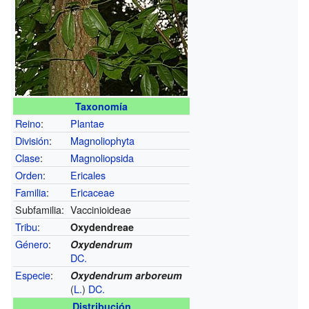
Taxonomía
Reino
:
Plantae
División
:
Magnoliophyta
Clase
:
Magnoliopsida
Orden
:
Ericales
Familia
:
Ericaceae
Subfamilia:
Vaccinioideae
Tribu
:
Oxydendreae
Género
:
Oxydendrum
DC.
Especie
:
Oxydendrum arboreum
(
L.
)
DC.
Distribución