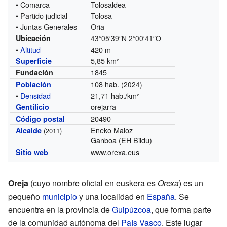
• Comarca
Tolosaldea
• Partido judicial
Tolosa
• Juntas Generales
Oria
Ubicación
43°05′39″N
2°00′41″O
•
Altitud
420 m
5,85 km²
Superficie
1845
Fundación
108 hab.
Población
(2024)
•
Densidad
21,71 hab./km²
orejarra
Gentilicio
20490
Código postal
Eneko Maioz
Alcalde
(2011)
Ganboa (EH Bildu)
www.orexa.eus
Sitio web
Oreja
(cuyo nombre oficial en euskera es
Orexa
) es un
pequeño
municipio
y una localidad en
España
. Se
encuentra en la provincia de
Guipúzcoa
, que forma parte
de la comunidad autónoma del
País Vasco
. Este lugar